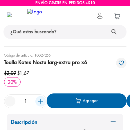
ENVÍO GRATIS EN PEDIDOS +$10
¿Qué estas buscando?
términos más buscados
Código de artículo
:
10027256
Toalla Kotex Noctu larg-extra pro x6
1
.
protector solar
$
2
,
09
$
1
,
67
2
.
pañales
20
%
3
.
eucerin
4
.
cerave
Agregar
5
.
nivea
6
.
shampoo
Descripción
7
.
bioderma