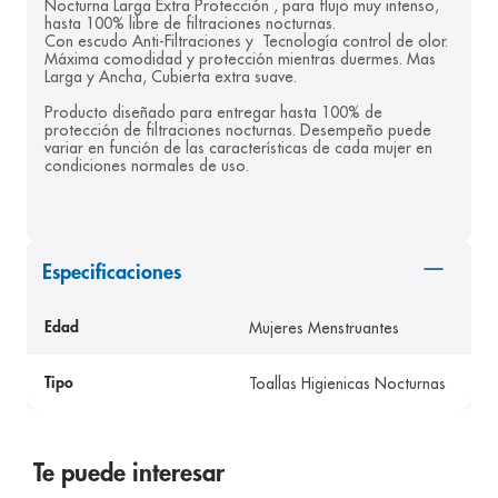
Nocturna Larga Extra Protección , para flujo muy intenso, 
hasta 100% libre de filtraciones nocturnas.
8
.
panolini
Con escudo Anti-Filtraciones y  Tecnología control de olor. 
Máxima comodidad y protección mientras duermes. Mas 
9
.
pediasure
Larga y Ancha, Cubierta extra suave.
10
.
desodorante
Producto diseñado para entregar hasta 100% de 
protección de filtraciones nocturnas. Desempeño puede 
variar en función de las características de cada mujer en 
condiciones normales de uso.
Especificaciones
Mujeres Menstruantes
Edad
Toallas Higienicas Nocturnas
Tipo
Te puede interesar