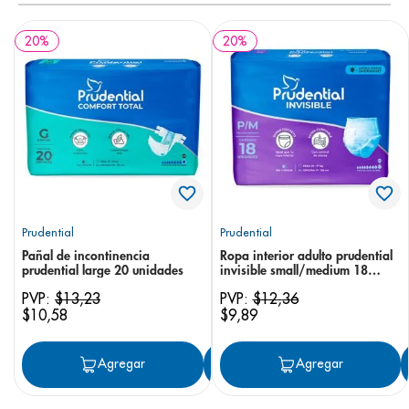
20
%
20
%
Prudential
Prudential
Pañal de incontinencia
Ropa interior adulto prudential
prudential large 20 unidades
invisible small/medium 18
unidades
PVP:
$
13
,
23
PVP:
$
12
,
36
$
10
,
58
$
9
,
89
Agregar
Agregar
Agregar