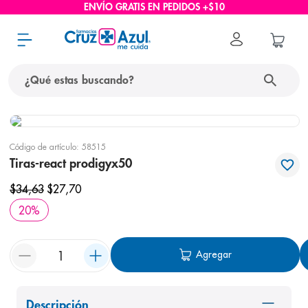
ENVÍO GRATIS EN PEDIDOS +$10
¿Qué estas buscando?
términos más buscados
Código de artículo
:
58515
1
.
protector solar
Tiras-react prodigyx50
2
.
pañales
$
34
,
63
$
27
,
70
3
.
eucerin
20
%
4
.
cerave
5
.
nivea
Agregar
6
.
bioderma
7
.
shampoo
Descripción