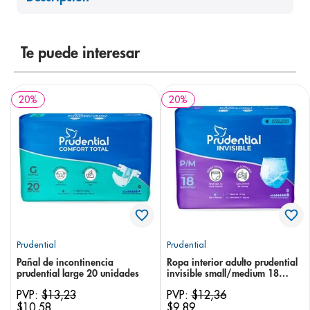
8
.
desodorante
9
.
pediasure
Te puede interesar
10
.
panolini
20
%
20
%
Prudential
Prudential
Pañal de incontinencia
Ropa interior adulto prudential
prudential large 20 unidades
invisible small/medium 18
unidades
PVP:
$
13
,
23
PVP:
$
12
,
36
$
10
,
58
$
9
,
89