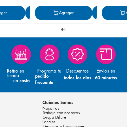
egar
Agregar
Agregar
Agreg
Retiro en
Programa tu
Descuentos
Envíos en
tienda
pedido
todos los días
60 minutos
sin costo
frecuente
Quienes Somos
Nosotros
Trabaja con nosotros
Grupo Difare
Locales
Términos y Condiciones