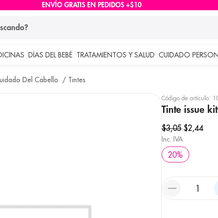
ENVÍO GRATIS EN PEDIDOS +$10
ndo?
DICINAS
DÍAS DEL BEBÉ
TRATAMIENTOS Y SALUD
CUIDADO PERSON
 más buscados
uidado Del Cabello
Tintes
lar
Código de artículo
:
1
Tinte issue k
$
3
,
05
$
2
,
44
Inc. IVA
20
%