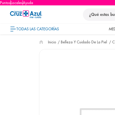
Puntos
Locales
Ayuda
¿Qué estas busca
TODAS LAS CATEGORÍAS
ME
términos
Belleza Y Cuidado De La Piel
C
1
.
protector so
2
.
pañales
3
.
eucerin
4
.
cerave
5
.
nivea
6
.
shampoo
7
.
bioderma
8
.
panolini