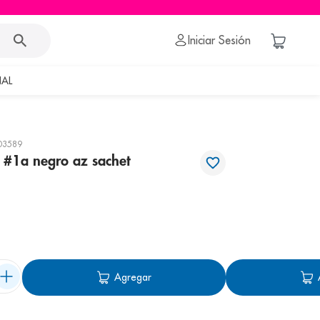
Iniciar Sesión
AL
03589
it #1a negro az sachet
Agregar