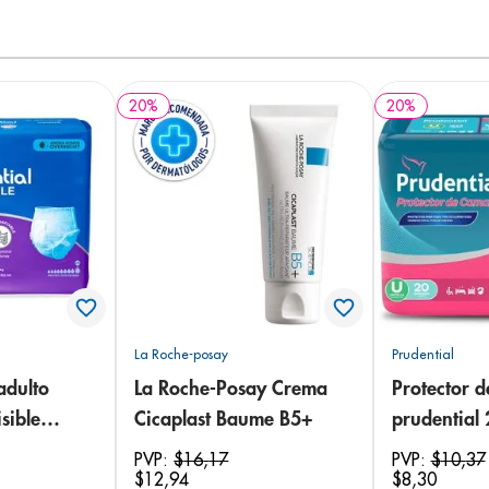
20
%
20
%
La Roche-posay
Prudential
adulto
La Roche-Posay Crema
Protector 
sible
Cicaplast Baume B5+
prudential
 18
PVP:
$
16
,
17
PVP:
$
10
,
37
$
12
,
94
$
8
,
30