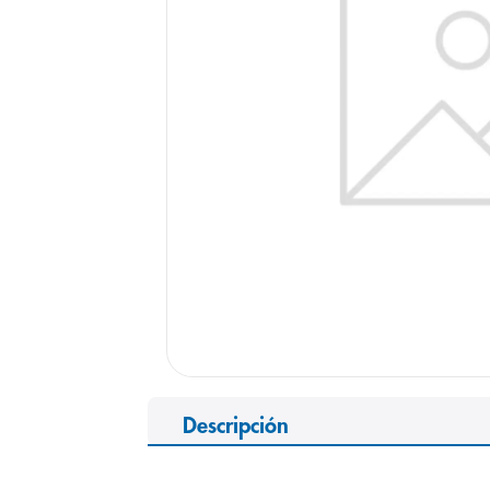
9
.
pediasure
10
.
desodorant
Descripción