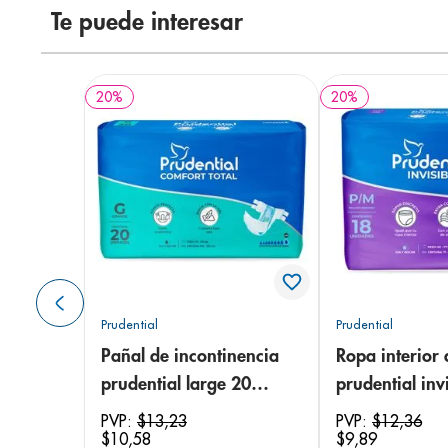
Te puede interesar
20
%
20
%
Prudential
Prudential
Pañal de incontinencia
Ropa interior 
prudential large 20
prudential invi
unidades
small/medium
PVP:
$
13
,
23
PVP:
$
12
,
36
$
10
,
58
$
9
,
89
unidades