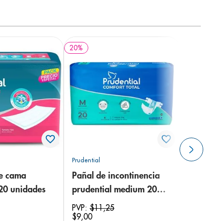
20
%
Prudential
de cama
Pañal de incontinencia
 20 unidades
prudential medium 20
unidades
PVP:
$
11
,
25
$
9
,
00