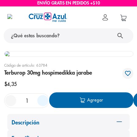
ENVÍO GRATIS EN PEDIDOS +$10
¿Qué estas buscando?
términos más buscados
Código de artículo
:
63784
1
.
protector solar
Terburop 30mg hospimedikka jarabe
2
.
pañales
$
4
,
35
3
.
eucerin
Agregar
4
.
cerave
5
.
nivea
6
.
shampoo
Descripción
7
.
bioderma