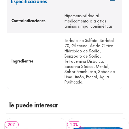
Especificaciones
8
.
panolini
Hipersensibilidad al
9
.
pediasure
medicamento o a otras
Contraindicaciones
aminas simpaticomiméticas.
10
.
desodorante
Terbutalina Sulfato. Sorbitol
70, Glicerina, Ácido Cítrico,
Hidróxido de Sodio,
Benzoato de Sodio,
Tetracemina Disódica,
Ingredientes
Sacarina Sódica, Mentol,
Sabor Frambuesa, Sabor de
Lima-Limón, Etanol, Agua
Purificada.
Te puede interesar
20
%
20
%