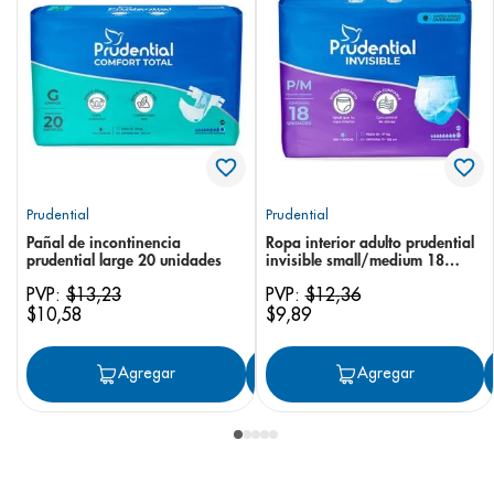
Prudential
Prudential
Pañal de incontinencia
Ropa interior adulto prudential
prudential large 20 unidades
invisible small/medium 18
unidades
PVP:
$
13
,
23
PVP:
$
12
,
36
$
10
,
58
$
9
,
89
Agregar
Agregar
Agregar