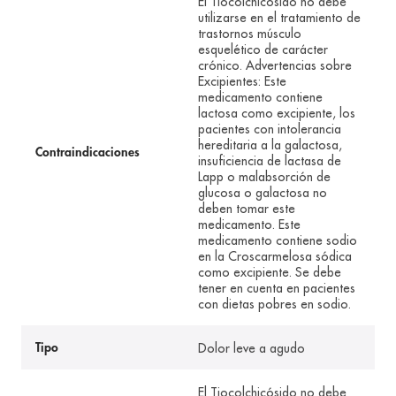
El Tiocolchicósido no debe
utilizarse en el tratamiento de
trastornos músculo
esquelético de carácter
crónico. Advertencias sobre
Excipientes: Este
medicamento contiene
lactosa como excipiente, los
pacientes con intolerancia
hereditaria a la galactosa,
Contraindicaciones
insuficiencia de lactasa de
Lapp o malabsorción de
glucosa o galactosa no
deben tomar este
medicamento. Este
medicamento contiene sodio
en la Croscarmelosa sódica
como excipiente. Se debe
tener en cuenta en pacientes
con dietas pobres en sodio.
Dolor leve a agudo
Tipo
El Tiocolchicósido no debe