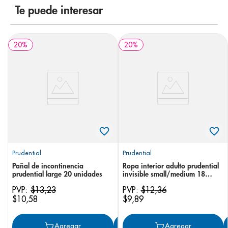
Te puede interesar
20
%
20
%
Prudential
Prudential
Pañal de incontinencia
Ropa interior adulto prudential
prudential large 20 unidades
invisible small/medium 18
unidades
PVP:
$
13
,
23
PVP:
$
12
,
36
$
10
,
58
$
9
,
89
Agregar
Agregar
Agregar