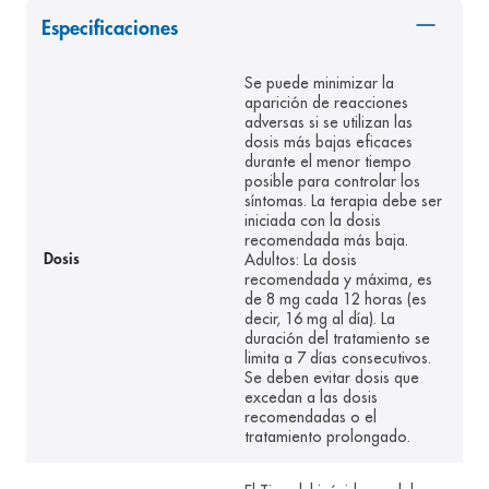
8
.
panolini
Especificaciones
9
.
pediasure
Se puede minimizar la
10
.
prueba embarazo
aparición de reacciones
adversas si se utilizan las
dosis más bajas eficaces
durante el menor tiempo
posible para controlar los
síntomas. La terapia debe ser
iniciada con la dosis
recomendada más baja.
Adultos: La dosis
Dosis
recomendada y máxima, es
de 8 mg cada 12 horas (es
decir, 16 mg al día). La
duración del tratamiento se
limita a 7 días consecutivos.
Se deben evitar dosis que
excedan a las dosis
recomendadas o el
tratamiento prolongado.