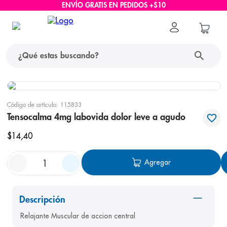
ENVÍO GRATIS EN PEDIDOS +$10
¿Qué estas buscando?
términos más buscados
Código de artículo
:
115833
1
.
protector solar
Tensocalma 4mg labovida dolor leve a agudo
2
.
pañales
$
14
,
40
3
.
eucerin
Agregar
4
.
cerave
5
.
nivea
Descripción
6
.
shampoo
Relajante Muscular de accion central
7
.
bioderma