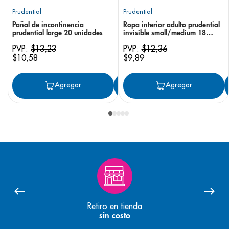
Prudential
Prudential
Pañal de incontinencia
Ropa interior adulto prudential
prudential large 20 unidades
invisible small/medium 18
unidades
PVP:
$
13
,
23
PVP:
$
12
,
36
$
10
,
58
$
9
,
89
Agregar
Agregar
Agregar
Retiro en tienda
sin costo