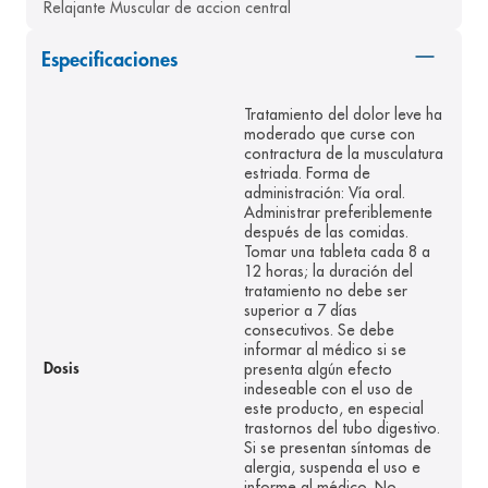
Relajante Muscular de accion central
8
.
panolini
Especificaciones
9
.
pediasure
10
.
desodorante
Tratamiento del dolor leve ha
moderado que curse con
contractura de la musculatura
estriada. Forma de
administración: Vía oral.
Administrar preferiblemente
después de las comidas.
Tomar una tableta cada 8 a
12 horas; la duración del
tratamiento no debe ser
superior a 7 días
consecutivos. Se debe
informar al médico si se
presenta algún efecto
Dosis
indeseable con el uso de
este producto, en especial
trastornos del tubo digestivo.
Si se presentan síntomas de
alergia, suspenda el uso e
informe al médico. No