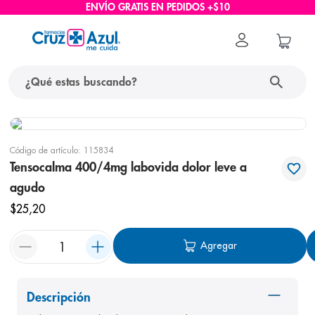
ENVÍO GRATIS EN PEDIDOS +$10
¿Qué estas buscando?
términos más buscados
Código de artículo
:
115834
1
.
protector solar
Tensocalma 400/4mg labovida dolor leve a
2
.
pañales
agudo
3
.
eucerin
$
25
,
20
4
.
cerave
Agregar
5
.
nivea
6
.
shampoo
Descripción
7
.
bioderma