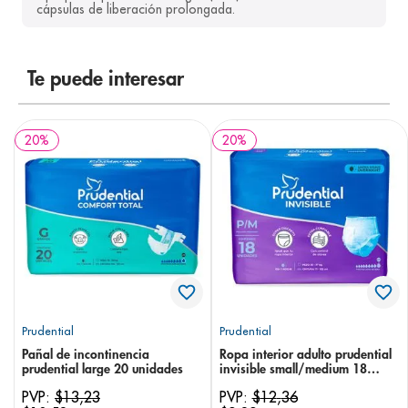
cápsulas de liberación prolongada.
8
.
pediasure
9
.
panolini
Te puede interesar
10
.
prueba embarazo
20
%
20
%
Prudential
Prudential
Pañal de incontinencia
Ropa interior adulto prudential
prudential large 20 unidades
invisible small/medium 18
unidades
PVP:
$
13
,
23
PVP:
$
12
,
36