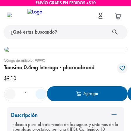
ENVÍO GRATIS EN PEDIDOS +$10
¿Qué estas buscando?
términos más buscados
Código de artículo
:
98990
1
.
protector solar
Tamsina 0.4mg leterago - pharmabrand
2
.
pañales
$
9
,
10
3
.
eucerin
Agregar
4
.
cerave
5
.
nivea
Descripción
6
.
shampoo
Indicada para el tratamiento de los signos y síntomas de la 
7
.
bioderma
hiperplasia prostática benigna (HPB). Contenido: 10 