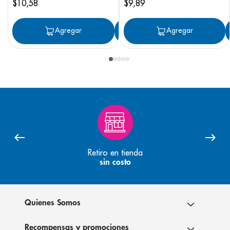
$
10
,
58
$
9
,
89
Agregar
Agregar
Agregar
Retiro en tienda
sin costo
Quienes Somos
Recompensas y promociones