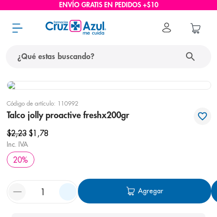
ENVÍO GRATIS EN PEDIDOS +$10
¿Qué estas buscando?
términos más buscados
Código de artículo
:
110992
1
.
protector solar
Talco jolly proactive freshx200gr
2
.
pañales
$
2
,
23
$
1
,
78
3
.
eucerin
Inc. IVA
20
%
4
.
cerave
5
.
nivea
Agregar
6
.
bioderma
7
.
shampoo