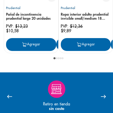
Prudential
Prudential
Pañal de incontinencia
Ropa interior adulto prudential
prudential large 20 unidades
invisible small/medium 18
unidades
PVP:
$
13
,
23
PVP:
$
12
,
36
$
10
,
58
$
9
,
89
Agregar
Agregar
Agregar
Retiro en tienda
sin costo