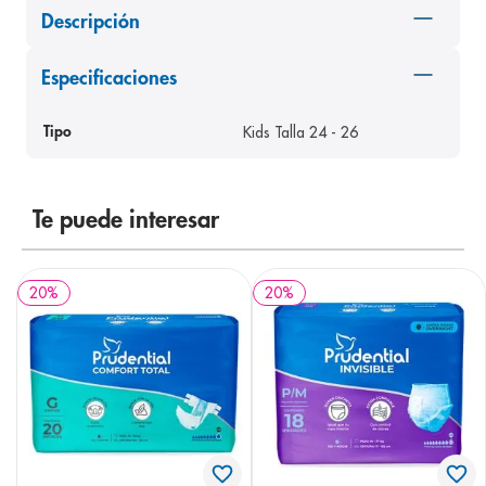
Descripción
8
.
pediasure
9
.
panolini
Especificaciones
10
.
prueba embarazo
Kids Talla 24 - 26
Tipo
Te puede interesar
20
%
20
%