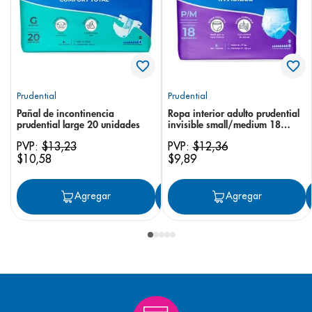
Prudential
Prudential
Pañal de incontinencia
Ropa interior adulto prudential
prudential large 20 unidades
invisible small/medium 18
unidades
PVP:
$
13
,
23
PVP:
$
12
,
36
$
10
,
58
$
9
,
89
Agregar
Agregar
Agregar