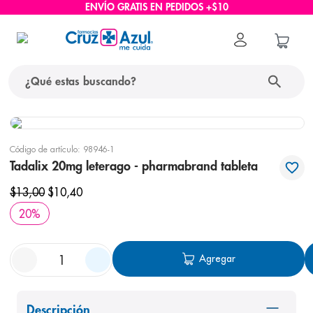
ENVÍO GRATIS EN PEDIDOS +$10
¿Qué estas buscando?
términos más buscados
Código de artículo
:
98946-1
1
.
protector solar
Tadalix 20mg leterago - pharmabrand tableta
2
.
pañales
$
13
,
00
$
10
,
40
3
.
eucerin
20
%
4
.
cerave
5
.
nivea
Agregar
6
.
bioderma
7
.
shampoo
Descripción