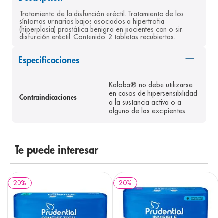
8
.
pediasure
Tratamiento de la disfunción eréctil. Tratamiento de los 
síntomas urinarios bajos asociados a hipertrofia 
9
.
panolini
(hiperplasia) prostática benigna en pacientes con o sin 
disfunción eréctil. Contenido: 2 tabletas recubiertas.
10
.
prueba embarazo
Especificaciones
Kaloba® no debe utilizarse
en casos de hipersensibilidad
Contraindicaciones
a la sustancia activa o a
alguno de los excipientes.
Te puede interesar
20
%
20
%