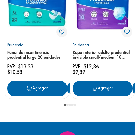
Prudential
Prudential
Pañal de incontinencia
Ropa interior adulto prudential
prudential large 20 unidades
invisible small/medium 18
unidades
PVP:
$
13
,
23
PVP:
$
12
,
36
$
10
,
58
$
9
,
89
Agregar
Agregar
Agregar