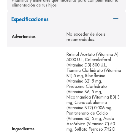
vitaminas y minerales que necesitas para complementar la 
alimentación de tus hijos
8
.
panolini
9
.
pediasure
Especificaciones
10
.
desodorante
No exceder de dosis
Advertencias
recomendadas.
Retinol Acetato (Vitamina A)
5000 U.I., Colecalciferol
(Vitamina D3) 800 U.I.,
Tiamina Clorhidrato (Vitamina
B1) 5 mg, Riboflavina
(Vitamina B2) 5 mg,
Piridoxina Clorhidrato
(Vitamina B6) 5 mg,
Nicotinamida (Vitamina B3) 3
mg, Cianocobalamina
(Vitamina B12) 0.006 mg,
Pantotenato de Calcio
(Vitamina B5) 5 mg, Ácido
Ascórbico (Vitamina C) 50
mg, Sulfato Ferroso 7H2O
Ingredientes