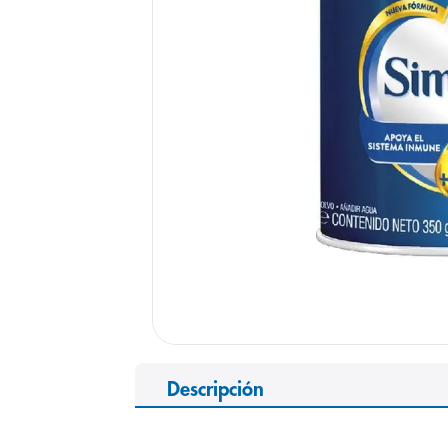
9
.
panolini
10
.
prueba emb
Descripción