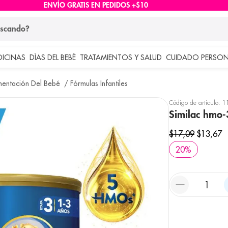
ENVÍO GRATIS EN PEDIDOS +$10
ndo?
DICINAS
DÍAS DEL BEBÉ
TRATAMIENTOS Y SALUD
CUIDADO PERSON
 más buscados
mentación Del Bebé
Fórmulas Infantiles
lar
Código de artículo
:
1
Similac hmo
$
17
,
09
$
13
,
67
20
%