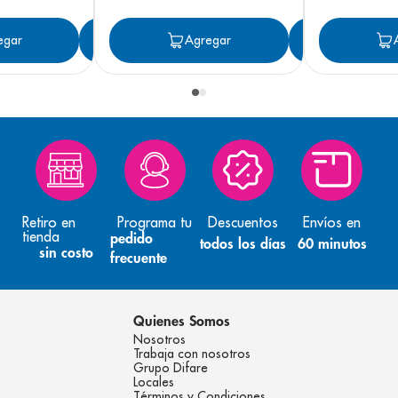
egar
Agregar
Agregar
Agreg
Retiro en
Programa tu
Descuentos
Envíos en
tienda
pedido
todos los días
60 minutos
sin costo
frecuente
Quienes Somos
Nosotros
Trabaja con nosotros
Grupo Difare
Locales
Términos y Condiciones