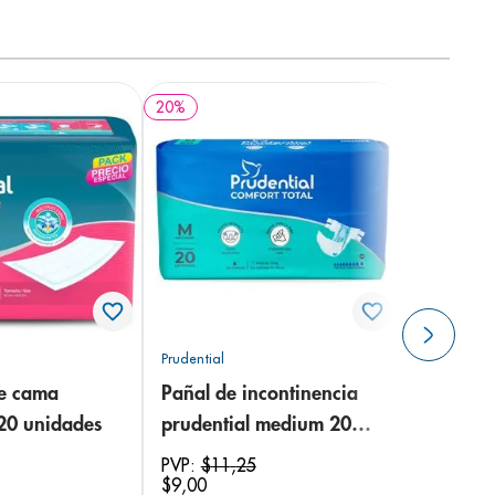
20
%
Prudential
de cama
Pañal de incontinencia
 20 unidades
prudential medium 20
unidades
PVP:
$
11
,
25
$
9
,
00