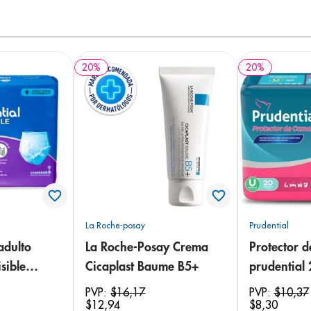
20
%
20
%
La Roche-posay
Prudential
adulto
La Roche-Posay Crema
Protector 
sible
Cicaplast Baume B5+
prudential
 18
PVP:
$
16
,
17
PVP:
$
10
,
37
$
12
,
94
$
8
,
30