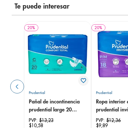
Te puede interesar
20
%
20
%
Prudential
Prudential
Pañal de incontinencia
Ropa interior 
prudential large 20
prudential invi
unidades
small/medium
PVP:
$
13
,
23
PVP:
$
12
,
36
$
10
,
58
$
9
,
89
unidades