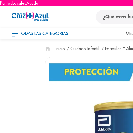
Puntos
Locales
Ayuda
¿Qué estas busca
TODAS LAS CATEGORÍAS
ME
términos
Cuidado Infantil
Fórmulas Y Ali
1
.
protector so
2
.
pañales
3
.
eucerin
4
.
cerave
5
.
nivea
6
.
shampoo
7
.
bioderma
8
.
pediasure