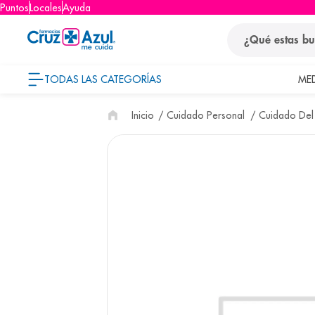
Puntos
Locales
Ayuda
¿Qué estas busca
TODAS LAS CATEGORÍAS
ME
términos
Cuidado Personal
Cuidado Del
1
.
protector so
2
.
pañales
3
.
eucerin
4
.
cerave
5
.
nivea
6
.
bioderma
7
.
shampoo
8
.
desodorant