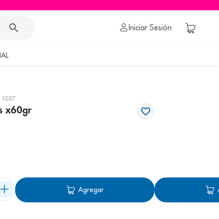
Iniciar Sesión
AL
11037
ys x60gr
Agregar