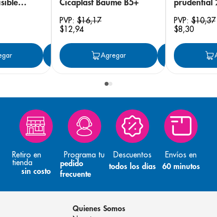
sible
Cicaplast Baume B5+
prudential
 18
PVP:
$
16
,
17
PVP:
$
10
,
37
$
12
,
94
$
8
,
30
egar
Agregar
Agregar
Agreg
Retiro en
Programa tu
Descuentos
Envíos en
tienda
pedido
todos los días
60 minutos
sin costo
frecuente
Quienes Somos