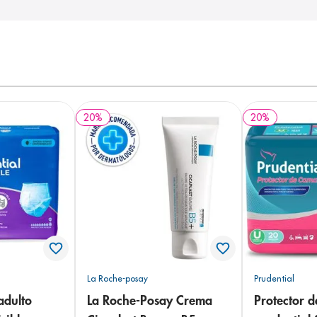
20
%
20
%
La Roche-posay
Prudential
adulto
La Roche-Posay Crema
Protector 