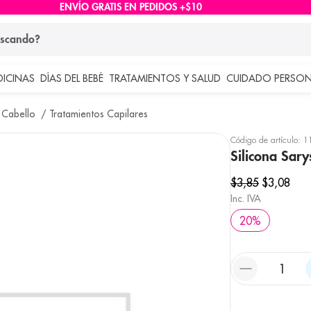
ENVÍO GRATIS EN PEDIDOS +$10
ndo?
DICINAS
DÍAS DEL BEBÉ
TRATAMIENTOS Y SALUD
CUIDADO PERSON
 más buscados
 Cabello
Tratamientos Capilares
lar
Código de artículo
:
1
Silicona Sar
$
3
,
85
$
3
,
08
Inc. IVA
20
%
e