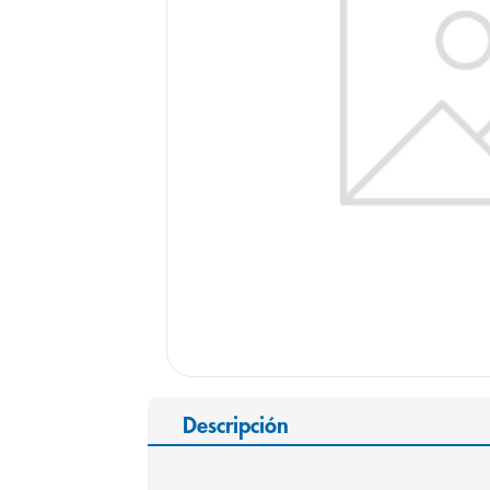
9
.
pediasure
10
.
panolini
Descripción