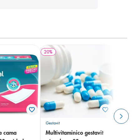
20
%
Gestavit
de cama
Multivitaminico gestavit