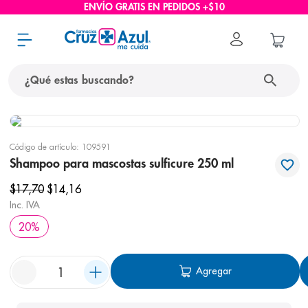
ENVÍO GRATIS EN PEDIDOS +$10
¿Qué estas buscando?
términos más buscados
Código de artículo
:
109591
1
.
protector solar
Shampoo para mascostas sulficure 250 ml
2
.
pañales
$
17
,
70
$
14
,
16
3
.
eucerin
Inc. IVA
20
%
4
.
cerave
5
.
nivea
Agregar
6
.
shampoo
7
.
bioderma