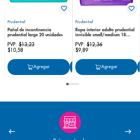
Prudential
Prudential
Pañal de incontinencia
Ropa interior adulto prudential
prudential large 20 unidades
invisible small/medium 18
unidades
PVP:
$
13
,
23
PVP:
$
12
,
36
$
10
,
58
$
9
,
89
Agregar
Agregar
Agregar