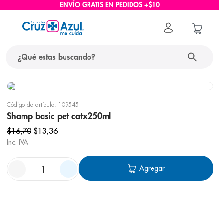
ENVÍO GRATIS EN PEDIDOS +$10
Código de artículo
:
109545
Shamp basic pet catx250ml
$
16
,
70
$
13
,
36
Inc. IVA
Agregar