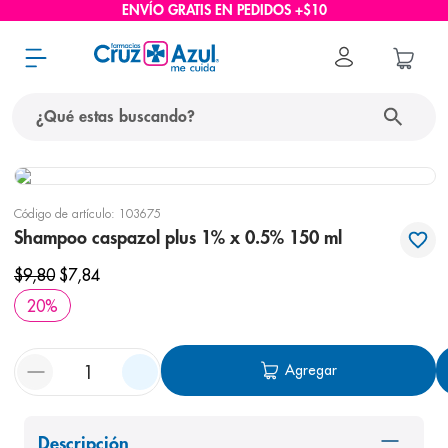
ENVÍO GRATIS EN PEDIDOS +$10
¿Qué estas buscando?
términos más buscados
Código de artículo
:
103675
1
.
protector solar
Shampoo caspazol plus 1% x 0.5% 150 ml
2
.
pañales
$
9
,
80
$
7
,
84
3
.
eucerin
20
%
4
.
cerave
5
.
nivea
Agregar
6
.
bioderma
7
.
shampoo
Descripción