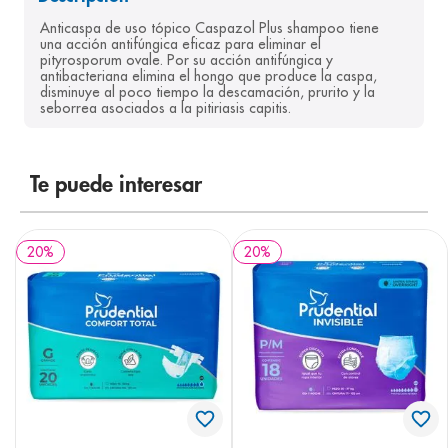
8
.
pediasure
Anticaspa de uso tópico Caspazol Plus shampoo tiene 
una acción antifúngica eficaz para eliminar el 
9
.
panolini
pityrosporum ovale. Por su acción antifúngica y 
antibacteriana elimina el hongo que produce la caspa, 
disminuye al poco tiempo la descamación, prurito y la 
10
.
prueba embarazo
seborrea asociados a la pitiriasis capitis.
Te puede interesar
20
%
20
%