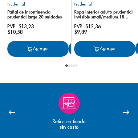
Prudential
Prudential
Pañal de incontinencia
Ropa interior adulto prudential
prudential large 20 unidades
invisible small/medium 18
unidades
PVP:
$
13
,
23
PVP:
$
12
,
36
$
10
,
58
$
9
,
89
Agregar
Agregar
Agregar
Retiro en tienda
sin costo