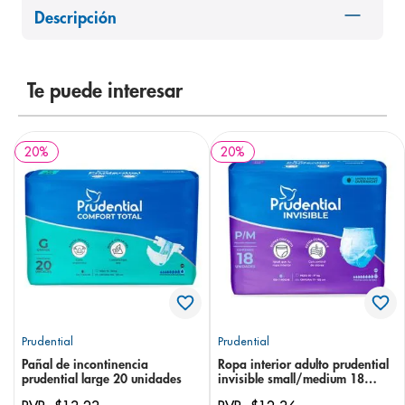
Descripción
8
.
panolini
9
.
pediasure
10
.
desodorante
Te puede interesar
20
%
20
%
Prudential
Prudential
Pañal de incontinencia
Ropa interior adulto prudential
prudential large 20 unidades
invisible small/medium 18
unidades