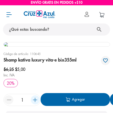
ENVÍO GRATIS EN PEDIDOS +$10
¿Qué estas buscando?
términos más buscados
Código de artículo
:
110645
1
.
protector solar
Shamp kativa luxury vita-e bix355ml
2
.
pañales
$
6
,
25
$
5
,
00
3
.
eucerin
Inc. IVA
20
%
4
.
cerave
5
.
nivea
Agregar
6
.
shampoo
7
.
bioderma