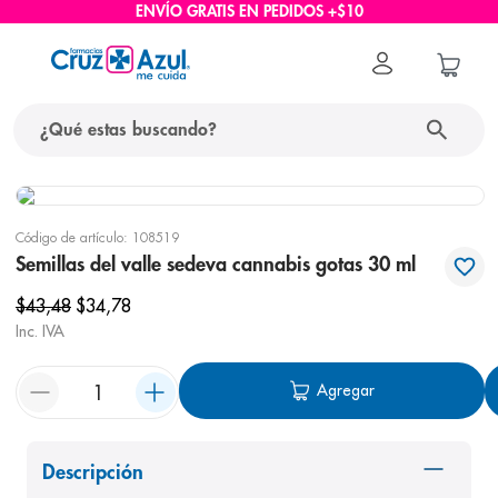
ENVÍO GRATIS EN PEDIDOS +$10
¿Qué estas buscando?
términos más buscados
Código de artículo
:
108519
1
.
protector solar
Semillas del valle sedeva cannabis gotas 30 ml
2
.
pañales
$
43
,
48
$
34
,
78
3
.
eucerin
Inc. IVA
4
.
cerave
Agregar
5
.
nivea
6
.
shampoo
Descripción
7
.
bioderma