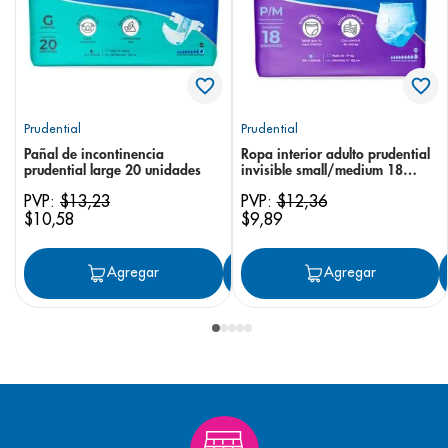
Prudential
Prudential
Pañal de incontinencia
Ropa interior adulto prudential
prudential large 20 unidades
invisible small/medium 18
unidades
PVP:
$
13
,
23
PVP:
$
12
,
36
$
10
,
58
$
9
,
89
Agregar
Agregar
Agregar