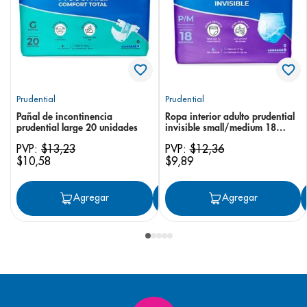
Prudential
Prudential
Pañal de incontinencia
Ropa interior adulto prudential
prudential large 20 unidades
invisible small/medium 18
unidades
PVP:
$
13
,
23
PVP:
$
12
,
36
$
10
,
58
$
9
,
89
Agregar
Agregar
Agregar