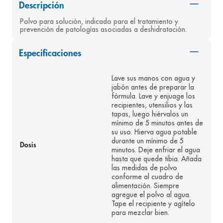
Descripción
8
.
pediasure
Polvo para solución, indicado para el tratamiento y 
9
.
panolini
prevención de patologías asociadas a deshidratación.
10
.
prueba embarazo
Especificaciones
Lave sus manos con agua y
jabón antes de preparar la
fórmula. Lave y enjuage los
recipientes, utensilios y las
tapas, luego hiérvalos un
mínimo de 5 minutos antes de
su uso. Hierva agua potable
durante un mínimo de 5
Dosis
minutos. Deje enfriar el agua
hasta que quede tibia. Añada
las medidas de polvo
conforme al cuadro de
alimentación. Siempre
agregue el polvo al agua.
Tape el recipiente y agítelo
para mezclar bien.