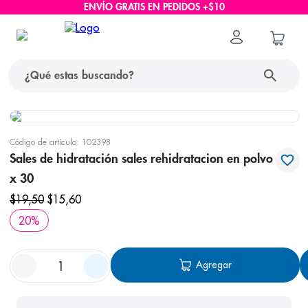
ENVÍO GRATIS EN PEDIDOS +$10
¿Qué estas buscando?
términos más buscados
Código de artículo
:
102398
1
.
protector solar
Sales de hidratación sales rehidratacion en polvo
x 30
2
.
pañales
$
19
,
50
$
15
,
60
3
.
eucerin
20
%
4
.
cerave
5
.
nivea
Agregar
6
.
shampoo
7
.
bioderma