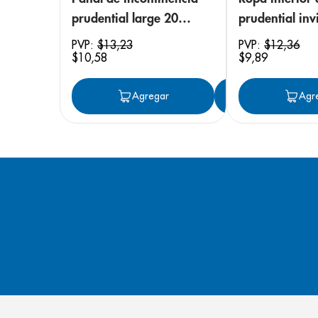
prudential large 20
prudential invi
unidades
small/medium
PVP:
$
13
,
23
PVP:
$
12
,
36
$
10
,
58
$
9
,
89
unidades
Agregar
Agregar
Agr