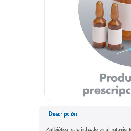
9
.
pediasure
10
.
desodorant
Descripción
Antibiótico, esta indicado en el tratamient