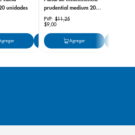
 20 unidades
prudential medium 20
unidades
PVP:
$
11
,
25
$
9
,
00
ar
Agregar
Agregar
Agregar
Ag