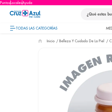
Puntos
Locales
Ayuda
¿Qué estas busca
TODAS LAS CATEGORÍAS
ME
términos
Belleza Y Cuidado De La Piel
C
1
.
protector so
2
.
pañales
3
.
eucerin
4
.
cerave
5
.
nivea
6
.
shampoo
7
.
bioderma
8
.
panolini