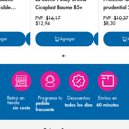
sible
Cicaplast Baume B5+
prudential
 18
PVP:
$
16
,
17
PVP:
$
10
,
37
$
12
,
94
$
8
,
30
egar
Agregar
Agregar
Agreg
Retiro en
Programa tu
Descuentos
Envíos en
tienda
pedido
todos los días
60 minutos
sin costo
frecuente