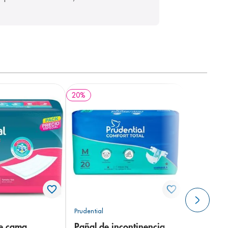
20
%
Prudential
de cama
Pañal de incontinencia