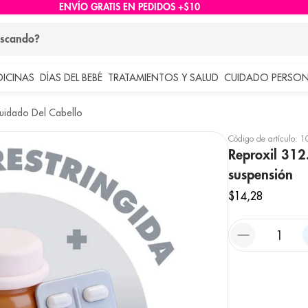
ENVÍO GRATIS EN PEDIDOS +$10
ndo?
DICINAS
DÍAS DEL BEBÉ
TRATAMIENTOS Y SALUD
CUIDADO PERSON
 más buscados
uidado Del Cabello
lar
Código de artículo
:
1
Reproxil 31
suspensión
$
14
,
28