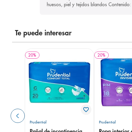
huesos, piel y tejidos blandos Contenido:
Te puede interesar
20
%
20
%
Prudential
Prudential
Pañal de incontinencia
Ropa interior 