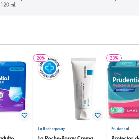
 120 ml.
20
%
20
%
La Roche-posay
Prudential
adulto
La Roche-Posay Crema
Protector 