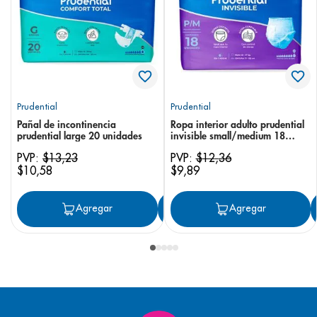
Prudential
Prudential
Pañal de incontinencia
Ropa interior adulto prudential
prudential large 20 unidades
invisible small/medium 18
unidades
PVP:
$
13
,
23
PVP:
$
12
,
36
$
10
,
58
$
9
,
89
Agregar
Agregar
Agregar