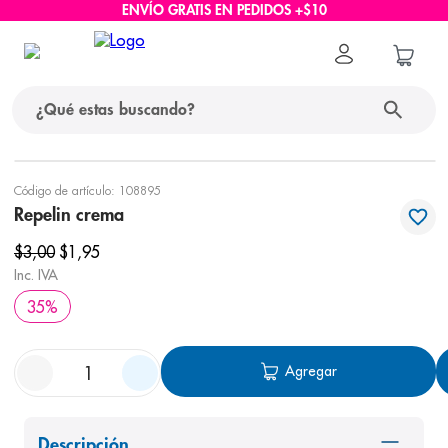
ENVÍO GRATIS EN PEDIDOS +$10
¿Qué estas buscando?
términos más buscados
Código de artículo
:
108895
Repelin crema
1
.
protector solar
$
3
,
00
$
1
,
95
2
.
pañales
Inc. IVA
3
.
eucerin
35
%
4
.
cerave
5
.
nivea
Agregar
6
.
shampoo
7
.
bioderma
Descripción