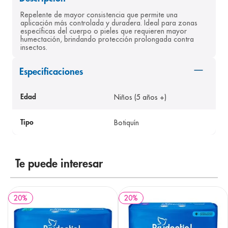
8
.
panolini
Repelente de mayor consistencia que permite una 
aplicación más controlada y duradera. Ideal para zonas 
9
.
pediasure
específicas del cuerpo o pieles que requieren mayor 
humectación, brindando protección prolongada contra 
10
.
desodorante
insectos.
Especificaciones
Niños (5 años +)
Edad
Botiquín
Tipo
Te puede interesar
20
%
20
%