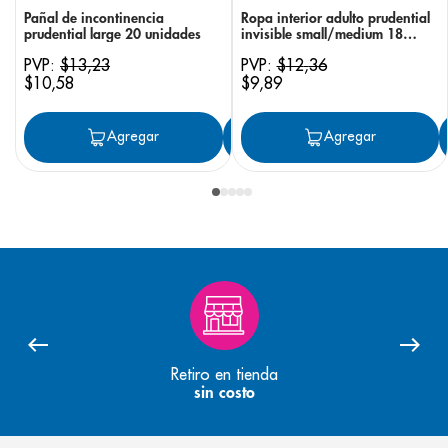
Pañal de incontinencia
Ropa interior adulto prudential
prudential large 20 unidades
invisible small/medium 18
unidades
PVP:
$
13
,
23
PVP:
$
12
,
36
$
10
,
58
$
9
,
89
Agregar
Agregar
Agregar
Retiro en tienda
sin costo