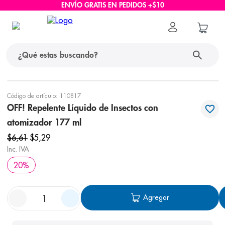
ENVÍO GRATIS EN PEDIDOS +$10
¿Qué estas buscando?
términos más buscados
Código de artículo
:
110817
OFF! Repelente Líquido de Insectos con
1
.
protector solar
atomizador 177 ml
2
.
pañales
$
6
,
61
$
5
,
29
3
.
eucerin
Inc. IVA
20
%
4
.
cerave
5
.
nivea
Agregar
6
.
bioderma
7
.
shampoo