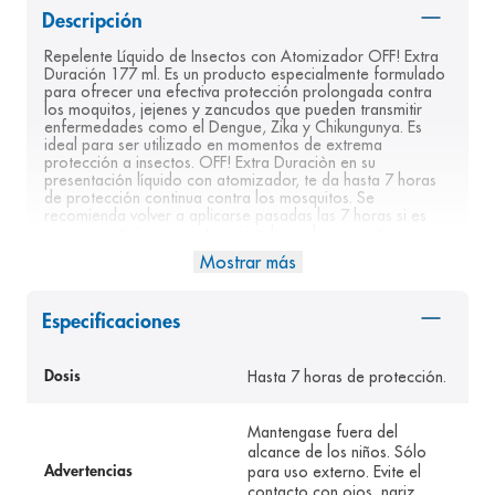
Descripción
8
.
pediasure
Repelente Líquido de Insectos con Atomizador OFF! Extra 
9
.
panolini
Duración 177 ml. Es un producto especialmente formulado 
para ofrecer una efectiva protección prolongada contra 
10
.
prueba embarazo
los moquitos, jejenes y zancudos que pueden transmitir 
enfermedades como el Dengue, Zika y Chikungunya. Es 
ideal para ser utilizado en momentos de extrema 
protección a insectos. OFF! Extra Duraciòn en su 
presentación líquido con atomizador, te da hasta 7 horas 
de protección continua contra los mosquitos. Se 
recomienda volver a aplicarse pasadas las 7 horas si es 
que se continúa expuesto a picaduras de mosquitos. 
Puede utilizarse en lugares de alta exposición. Este 
Mostrar más
producto es de fácil aplicación y puede rosearse también 
sobre la ropa como: camisas, pantalones, calcetines y 
sombreros.
Especificaciones
Hasta 7 horas de protección.
Dosis
Mantengase fuera del
alcance de los niños. Sólo
para uso externo. Evite el
Advertencias
contacto con ojos, nariz,