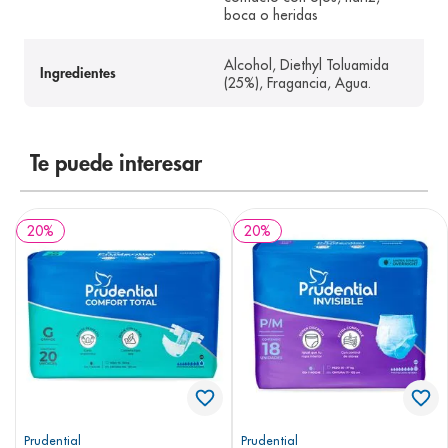
boca o heridas
Alcohol, Diethyl Toluamida
Ingredientes
(25%), Fragancia, Agua.
Te puede interesar
20
%
20
%
Prudential
Prudential