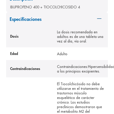
8
.
pediasure
IBUPROFENO 400 + TIOCOLCHICOSIDO 4
9
.
panolini
Especificaciones
10
.
prueba embarazo
La dosis recomendada en
adultos es de una tableta una
Dosis
vez al día, vía oral.
Adulto
Edad
Contraindicaciones:Hipersensibilida
Contraindicaciones
a los principios excipientes.
El Tiocolchicósido no debe
utilizarse en el tratamiento de
trastornos músculo
esquelético de carácter
crónico. Los estudios
preclínicos demostraron que
el metabolito M2 del