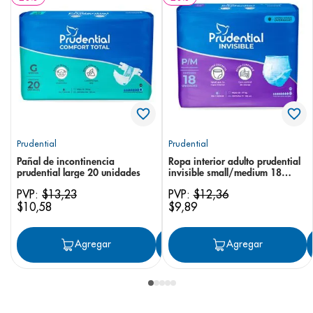
Prudential
Prudential
Pañal de incontinencia
Ropa interior adulto prudential
prudential large 20 unidades
invisible small/medium 18
unidades
PVP:
$
13
,
23
PVP:
$
12
,
36
$
10
,
58
$
9
,
89
Agregar
Agregar
Agregar