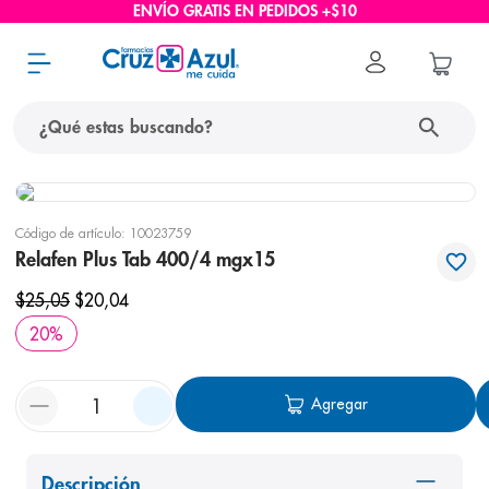
ENVÍO GRATIS EN PEDIDOS +$10
¿Qué estas buscando?
términos más buscados
Código de artículo
:
10023759
1
.
protector solar
Relafen Plus Tab 400/4 mgx15
2
.
pañales
$
25
,
05
$
20
,
04
3
.
eucerin
20
%
4
.
cerave
5
.
nivea
Agregar
6
.
bioderma
7
.
shampoo
Descripción