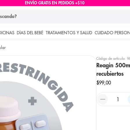
ENVÍO GRATIS EN PEDIDOS +$10
ndo?
DICINAS
DÍAS DEL BEBÉ
TRATAMIENTOS Y SALUD
CUIDADO PERSON
 más buscados
lar
lar
Código de artículo
:
9
Reagin 500m
recubiertos
$
99
,
00