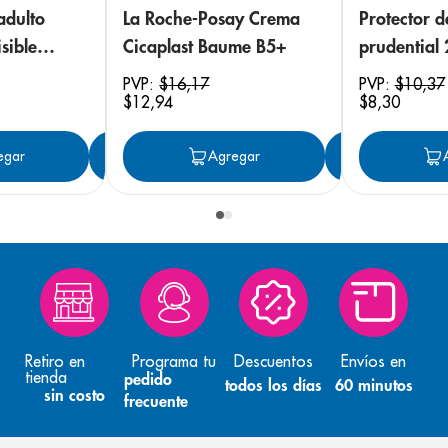
adulto
La Roche-Posay Crema
Protector 
sible
Cicaplast Baume B5+
prudential
 18
PVP:
$
16
,
17
PVP:
$
10
,
37
$
12
,
94
$
8
,
30
egar
Agregar
Agregar
Agreg
Retiro en
Programa tu
Descuentos
Envíos en
tienda
pedido
todos los días
60 minutos
sin costo
frecuente