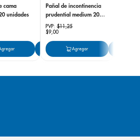
de cama
Pañal de incontinencia
 20 unidades
prudential medium 20
unidades
PVP:
$
11
,
25
$
9
,
00
ar
Agregar
Agregar
Agregar
Ag