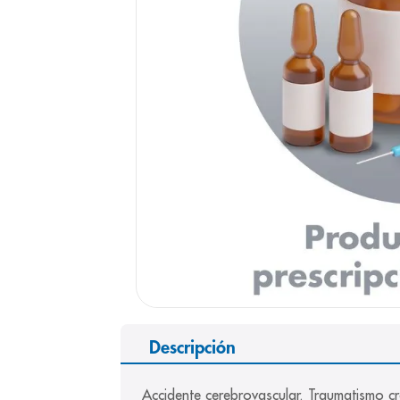
9
.
panolini
10
.
prueba emb
Descripción
Accidente cerebrovascular. Traumatismo cr