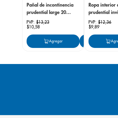
Pañal de incontinencia
Ropa interior 
prudential large 20
prudential invi
unidades
small/medium
PVP:
$
13
,
23
PVP:
$
12
,
36
$
10
,
58
$
9
,
89
unidades
Agregar
Agregar
Agr