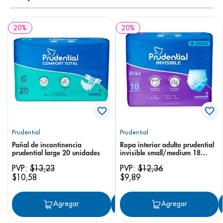
20
%
20
%
Prudential
Prudential
Pañal de incontinencia
Ropa interior adulto prudential
prudential large 20 unidades
invisible small/medium 18
unidades
PVP:
$
13
,
23
PVP:
$
12
,
36
$
10
,
58
$
9
,
89
Agregar
Agregar
Agregar