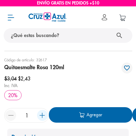
ENVÍO GRATIS EN PEDIDOS +$10
¿Qué estas buscando?
términos más buscados
Código de artículo
:
32617
Quitaesmalte Rosa 120ml
1
.
protector solar
$
3
,
04
$
2
,
43
2
.
pañales
Inc. IVA
3
.
eucerin
20
%
4
.
cerave
5
.
nivea
Agregar
6
.
bioderma
7
.
shampoo