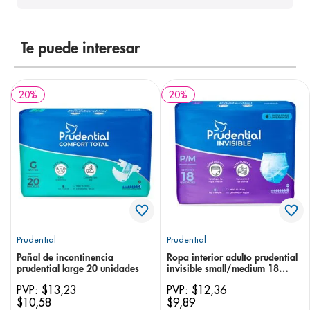
8
.
pediasure
9
.
panolini
Te puede interesar
10
.
prueba embarazo
20
%
20
%
Prudential
Prudential
Pañal de incontinencia
Ropa interior adulto prudential
prudential large 20 unidades
invisible small/medium 18
unidades
PVP:
$
13
,
23
PVP:
$
12
,
36
$
10
,
58
$
9
,
89