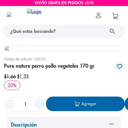
ENVÍO GRATIS EN PEDIDOS +$10
¿Qué estas buscando?
términos más buscados
Código de artículo
:
109121
1
.
protector solar
Pure nature perro pollo vegetales 170 gr
2
.
pañales
$
1
,
66
$
1
,
33
3
.
eucerin
20
%
4
.
cerave
Agregar
5
.
nivea
6
.
shampoo
7
.
bioderma
Descripción