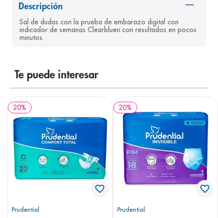
Descripción
8
.
pediasure
Sal de dudas con la prueba de embarazo digital con 
9
.
panolini
indicador de semanas Clearbluen con resultados en pocos 
minutos. 
10
.
prueba embarazo
Te puede interesar
20
%
20
%
Prudential
Prudential