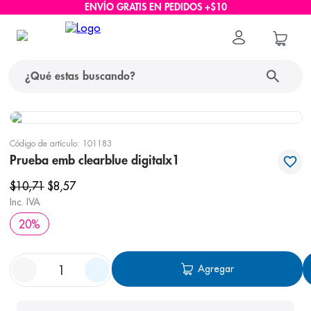
ENVÍO GRATIS EN PEDIDOS +$10
¿Qué estas buscando?
términos más buscados
Código de artículo
:
101183
1
.
protector solar
Prueba emb clearblue digitalx1
2
.
pañales
$
10
,
71
$
8
,
57
Inc. IVA
3
.
eucerin
20
%
4
.
cerave
5
.
nivea
Agregar
6
.
shampoo
7
.
bioderma