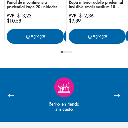
Pañal de incontinencia
Ropa interior adulto prudential
prudential large 20 unidades
invisible small/medium 18
unidades
PVP:
$
13
,
23
PVP:
$
12
,
36
$
10
,
58
$
9
,
89
Agregar
Agregar
Agregar
Retiro en tienda
sin costo