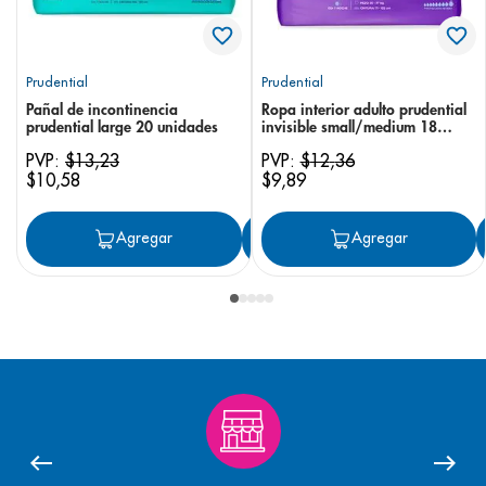
Prudential
Prudential
Pañal de incontinencia
Ropa interior adulto prudential
prudential large 20 unidades
invisible small/medium 18
unidades
PVP:
$
13
,
23
PVP:
$
12
,
36
$
10
,
58
$
9
,
89
Agregar
Agregar
Agregar