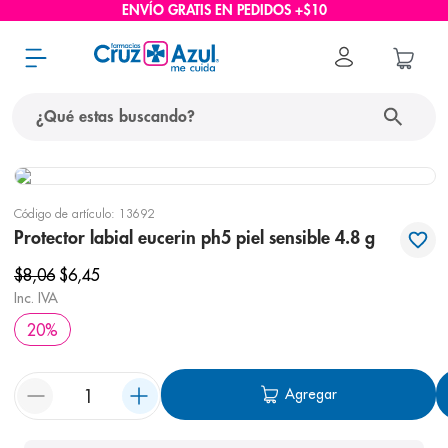
ENVÍO GRATIS EN PEDIDOS +$10
¿Qué estas buscando?
términos más buscados
Código de artículo
:
13692
1
.
protector solar
Protector labial eucerin ph5 piel sensible 4.8 g
2
.
pañales
$
8
,
06
$
6
,
45
3
.
eucerin
Inc. IVA
20
%
4
.
cerave
5
.
nivea
Agregar
6
.
bioderma
7
.
shampoo