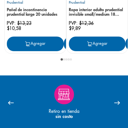
Prudential
Prudential
Pañal de incontinencia
Ropa interior adulto prudential
prudential large 20 unidades
invisible small/medium 18
unidades
PVP:
$
13
,
23
PVP:
$
12
,
36
$
10
,
58
$
9
,
89
Agregar
Agregar
Agregar
Retiro en tienda
sin costo