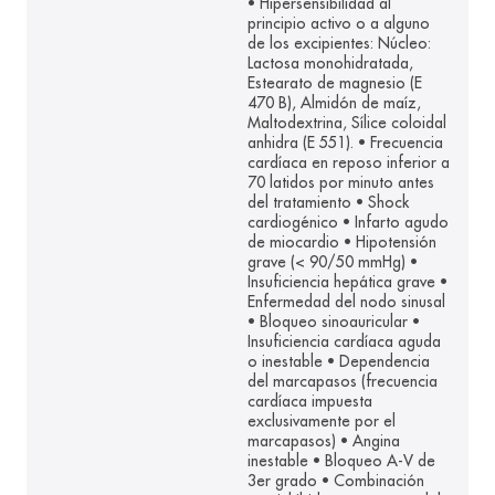
• Hipersensibilidad al
principio activo o a alguno
de los excipientes: Núcleo:
Lactosa monohidratada,
Estearato de magnesio (E
470 B), Almidón de maíz,
Maltodextrina, Sílice coloidal
anhidra (E 551). • Frecuencia
cardíaca en reposo inferior a
70 latidos por minuto antes
del tratamiento • Shock
cardiogénico • Infarto agudo
de miocardio • Hipotensión
grave (< 90/50 mmHg) •
Insuficiencia hepática grave •
Enfermedad del nodo sinusal
• Bloqueo sinoauricular •
Insuficiencia cardíaca aguda
o inestable • Dependencia
del marcapasos (frecuencia
cardíaca impuesta
exclusivamente por el
marcapasos) • Angina
inestable • Bloqueo A-V de
3er grado • Combinación