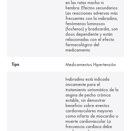
en las ratas macho ni
hembra. Efectos secundarios:
Las reacciones adversas más
frecuentes con la ivabradina,
fenómenos luminosos
(fosfenos) y bradicardia, son
dosis dependiente y están
relacionadas con el efecto
farmacológico del
medicamento.
Medicamentos Hipertensión
Tipo
Ivabradina está indicada
únicamente para el
tratamiento sintomático de la
angina de pecho crónica
estable, sin demostrar
beneficio sobre eventos
cardiovasculares mayores
como infarto de miocardio o
muerte cardiovascular. La
frecuencia cardíaca debe