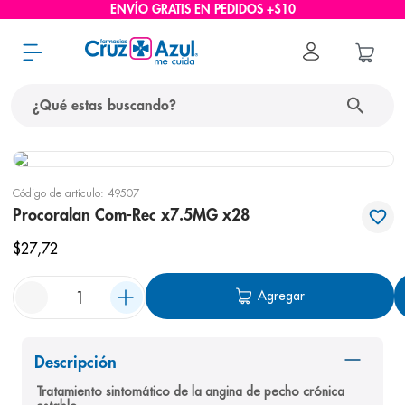
ENVÍO GRATIS EN PEDIDOS +$10
¿Qué estas buscando?
términos más buscados
Código de artículo
:
49507
1
.
protector solar
Procoralan Com-Rec x7.5MG x28
2
.
pañales
$
27
,
72
3
.
eucerin
Agregar
4
.
cerave
5
.
nivea
6
.
bioderma
Descripción
Tratamiento sintomático de la angina de pecho crónica 
7
.
shampoo