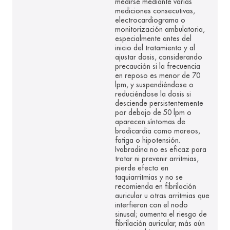
medirse mediante varias
mediciones consecutivas,
electrocardiograma o
monitorización ambulatoria,
especialmente antes del
inicio del tratamiento y al
ajustar dosis, considerando
precaución si la frecuencia
en reposo es menor de 70
lpm, y suspendiéndose o
reduciéndose la dosis si
desciende persistentemente
por debajo de 50 lpm o
aparecen síntomas de
bradicardia como mareos,
fatiga o hipotensión.
Ivabradina no es eficaz para
tratar ni prevenir arritmias,
pierde efecto en
taquiarritmias y no se
recomienda en fibrilación
auricular u otras arritmias que
interfieran con el nodo
sinusal; aumenta el riesgo de
fibrilación auricular, más aún