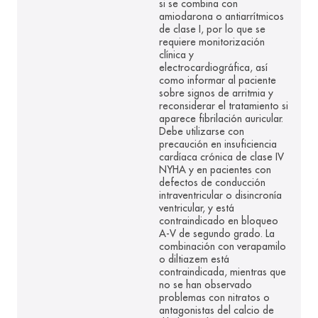
si se combina con
amiodarona o antiarrítmicos
de clase I, por lo que se
requiere monitorización
clínica y
electrocardiográfica, así
como informar al paciente
sobre signos de arritmia y
reconsiderar el tratamiento si
aparece fibrilación auricular.
Debe utilizarse con
precaución en insuficiencia
cardíaca crónica de clase IV
NYHA y en pacientes con
defectos de conducción
intraventricular o disincronía
ventricular, y está
contraindicado en bloqueo
A-V de segundo grado. La
combinación con verapamilo
o diltiazem está
contraindicada, mientras que
no se han observado
problemas con nitratos o
antagonistas del calcio de