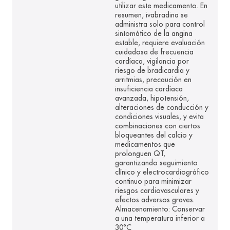
utilizar este medicamento. En
resumen, ivabradina se
administra solo para control
sintomático de la angina
estable, requiere evaluación
cuidadosa de frecuencia
cardíaca, vigilancia por
riesgo de bradicardia y
arritmias, precaución en
insuficiencia cardíaca
avanzada, hipotensión,
alteraciones de conducción y
condiciones visuales, y evita
combinaciones con ciertos
bloqueantes del calcio y
medicamentos que
prolonguen QT,
garantizando seguimiento
clínico y electrocardiográfico
continuo para minimizar
riesgos cardiovasculares y
efectos adversos graves.
Almacenamiento: Conservar
a una temperatura inferior a
30°C