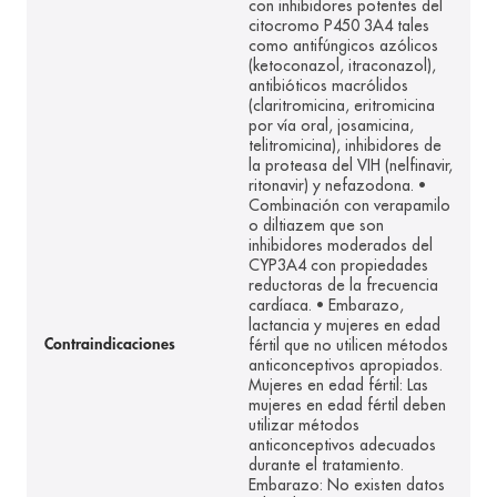
con inhibidores potentes del
citocromo P450 3A4 tales
como antifúngicos azólicos
(ketoconazol, itraconazol),
antibióticos macrólidos
(claritromicina, eritromicina
por vía oral, josamicina,
telitromicina), inhibidores de
la proteasa del VIH (nelfinavir,
ritonavir) y nefazodona. •
Combinación con verapamilo
o diltiazem que son
inhibidores moderados del
CYP3A4 con propiedades
reductoras de la frecuencia
cardíaca. • Embarazo,
lactancia y mujeres en edad
fértil que no utilicen métodos
Contraindicaciones
anticonceptivos apropiados.
Mujeres en edad fértil: Las
mujeres en edad fértil deben
utilizar métodos
anticonceptivos adecuados
durante el tratamiento.
Embarazo: No existen datos