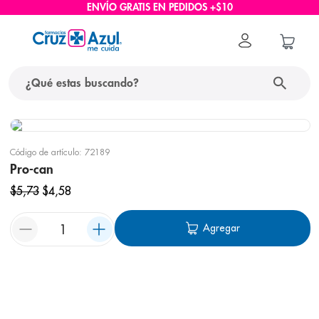
ENVÍO GRATIS EN PEDIDOS +$10
Código de artículo
:
72189
Pro-can
$
5
,
73
$
4
,
58
Agregar