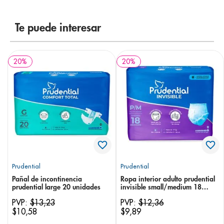
8
.
panolini
Te puede interesar
9
.
pediasure
10
.
desodorante
20
%
20
%
Prudential
Prudential
Pañal de incontinencia
Ropa interior adulto prudential
prudential large 20 unidades
invisible small/medium 18
unidades
PVP:
$
13
,
23
PVP:
$
12
,
36
$
10
,
58
$
9
,
89