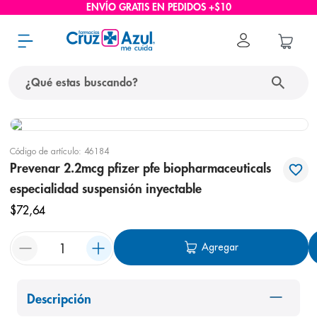
ENVÍO GRATIS EN PEDIDOS +$10
¿Qué estas buscando?
términos más buscados
Código de artículo
:
46184
1
.
protector solar
Prevenar 2.2mcg pfizer pfe biopharmaceuticals
2
.
pañales
especialidad suspensión inyectable
3
.
eucerin
$
72
,
64
4
.
cerave
Agregar
5
.
nivea
6
.
shampoo
Descripción
7
.
bioderma