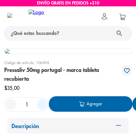
ENVÍO GRATIS EN PEDIDOS +$10
¿Qué estas buscando?
términos más buscados
Código de artículo
:
106494
1
.
protector solar
Pressaliv 50mg portugal - marca tableta
recubierta
2
.
pañales
$
35
,
00
3
.
eucerin
4
.
cerave
Agregar
5
.
nivea
6
.
shampoo
Descripción
7
.
bioderma