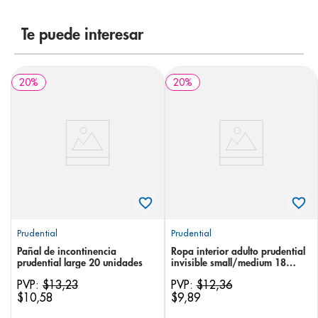
8
.
panolini
Te puede interesar
9
.
pediasure
10
.
prueba embarazo
20
%
20
%
Prudential
Prudential
Pañal de incontinencia
Ropa interior adulto prudential
prudential large 20 unidades
invisible small/medium 18
unidades
PVP:
$
13
,
23
PVP:
$
12
,
36
$
10
,
58
$
9
,
89