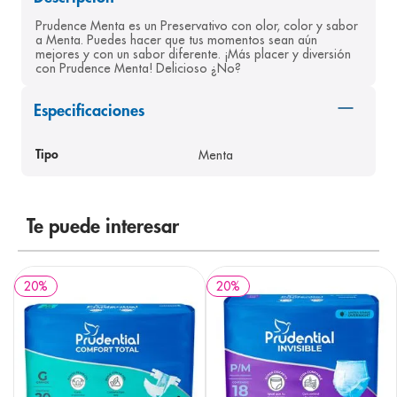
8
.
panolini
Prudence Menta es un Preservativo con olor, color y sabor 
a Menta. Puedes hacer que tus momentos sean aún 
9
.
pediasure
mejores y con un sabor diferente. ¡Más placer y diversión 
con Prudence Menta! Delicioso ¿No?
10
.
desodorante
Especificaciones
Menta
Tipo
Te puede interesar
20
%
20
%