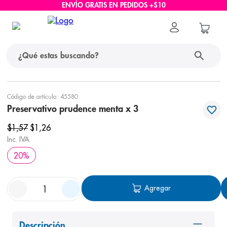
ENVÍO GRATIS EN PEDIDOS +$10
¿Qué estas buscando?
términos más buscados
Código de artículo
:
45580
Preservativo prudence menta x 3
1
.
protector solar
$
1
,
57
$
1
,
26
2
.
pañales
Inc. IVA
3
.
eucerin
20
%
4
.
cerave
5
.
nivea
Agregar
6
.
shampoo
7
.
bioderma
Descripción