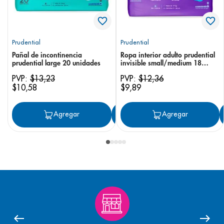
Prudential
Prudential
Pañal de incontinencia
Ropa interior adulto prudential
prudential large 20 unidades
invisible small/medium 18
unidades
PVP:
$
13
,
23
PVP:
$
12
,
36
$
10
,
58
$
9
,
89
Agregar
Agregar
Agregar