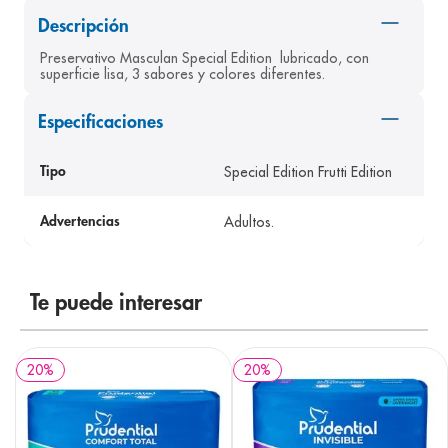
8
.
pediasure
Descripción
9
.
panolini
Preservativo Masculan Special Edition  lubricado, con 
superficie lisa, 3 sabores y colores diferentes. 
10
.
prueba embarazo
Especificaciones
Special Edition Frutti Edition
Tipo
Adultos.
Advertencias
Te puede interesar
20
%
20
%