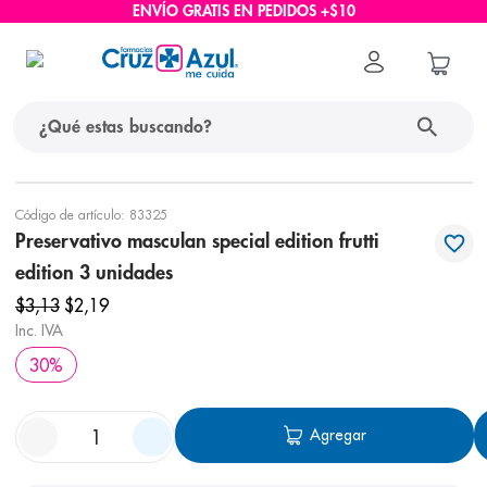
ENVÍO GRATIS EN PEDIDOS +$10
¿Qué estas buscando?
términos más buscados
Código de artículo
:
83325
Preservativo masculan special edition frutti
1
.
protector solar
edition 3 unidades
2
.
pañales
$
3
,
13
$
2
,
19
3
.
eucerin
Inc. IVA
4
.
cerave
30
%
5
.
nivea
Agregar
6
.
bioderma
7
.
shampoo