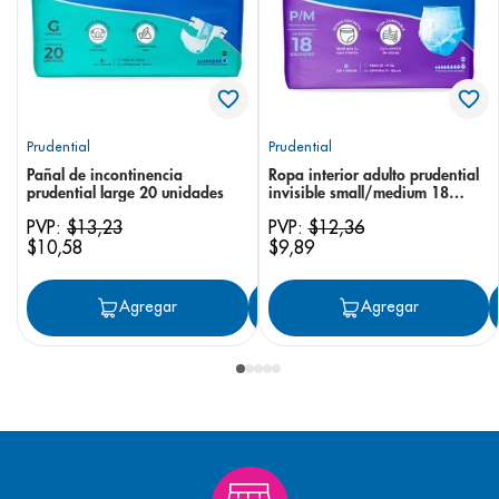
Prudential
Prudential
Pañal de incontinencia
Ropa interior adulto prudential
prudential large 20 unidades
invisible small/medium 18
unidades
PVP:
$
13
,
23
PVP:
$
12
,
36
$
10
,
58
$
9
,
89
Agregar
Agregar
Agregar