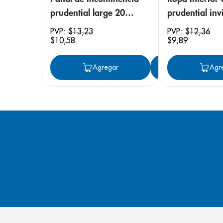
prudential large 20
prudential invi
unidades
small/medium
PVP:
$
13
,
23
PVP:
$
12
,
36
$
10
,
58
$
9
,
89
unidades
Agregar
Agregar
Agr