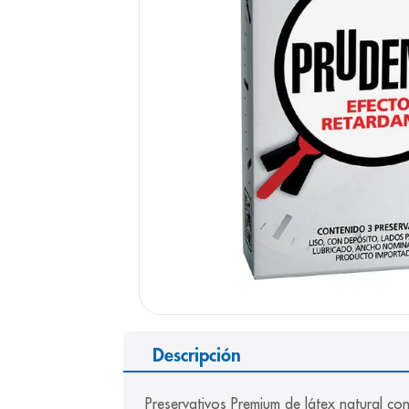
9
.
pediasure
10
.
desodorant
Descripción
Preservativos Premium de látex natural co