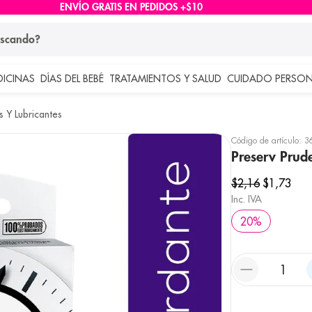
ENVÍO GRATIS EN PEDIDOS +$10
ndo?
DICINAS
DÍAS DEL BEBÉ
TRATAMIENTOS Y SALUD
CUIDADO PERSON
 más buscados
s Y Lubricantes
lar
Código de artículo
:
3
Preserv Prud
$
2
,
16
$
1
,
73
Inc. IVA
20
%