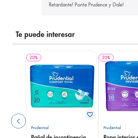
Retardante! Ponte Prudence y Dale!
Te puede interesar
20
%
20
%
Prudential
Prudential
Pañal de incontinencia
Ropa interior 