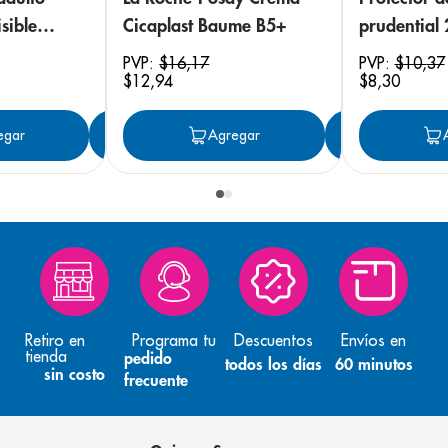
sible
Cicaplast Baume B5+
prudential
 18
PVP:
$
16
,
17
PVP:
$
10
,
37
$
12
,
94
$
8
,
30
egar
Agregar
Agregar
Agreg
Retiro en
Programa tu
Descuentos
Envíos en
tienda
pedido
todos los días
60 minutos
sin costo
frecuente