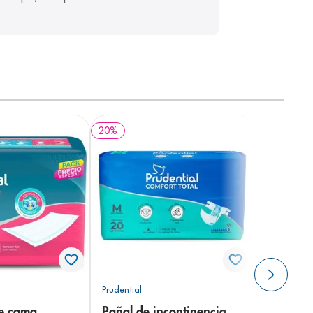
20
%
Prudential
de cama
Pañal de incontinencia