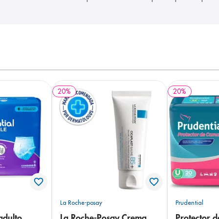
20
%
20
%
La Roche-posay
Prudential
adulto
La Roche-Posay Crema
Protector 