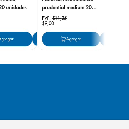
 20 unidades
prudential medium 20
unidades
PVP:
$
11
,
25
$
9
,
00
ar
Agregar
Agregar
Agregar
Ag