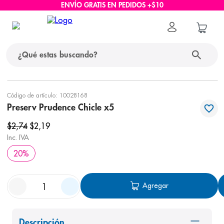
ENVÍO GRATIS EN PEDIDOS +$10
¿Qué estas buscando?
términos más buscados
Código de artículo
:
10028168
Preserv Prudence Chicle x5
1
.
protector solar
$
2
,
74
$
2
,
19
2
.
pañales
Inc. IVA
3
.
eucerin
20
%
4
.
cerave
5
.
nivea
Agregar
6
.
shampoo
7
.
bioderma
Descripción