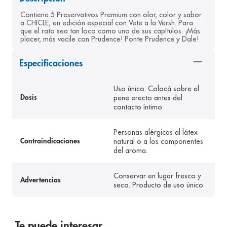
8
.
panolini
Contiene 5 Preservativos Premium con olor, color y sabor 
a CHICLE, en edición especial con Vete a la Versh. Para 
9
.
pediasure
que el rato sea tan loco como uno de sus capítulos. ¡Más 
placer, más vacile con Prudence! Ponte Prudence y Dale!
10
.
prueba embarazo
Especificaciones
Uso único. Colocá sobre el
pene erecto antes del
Dosis
contacto íntimo.
Personas alérgicas al látex
natural o a los componentes
Contraindicaciones
del aroma.
Conservar en lugar fresco y
Advertencias
seco. Producto de uso único.
Te puede interesar