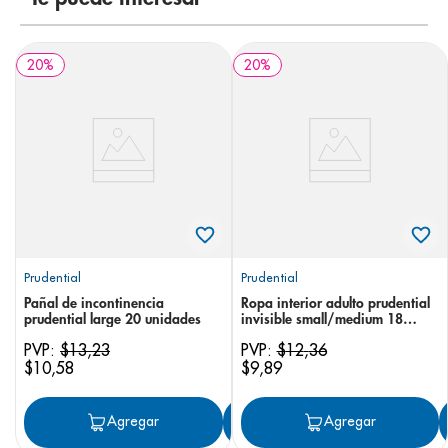
20
%
20
%
Prudential
Prudential
Pañal de incontinencia
Ropa interior adulto prudential
prudential large 20 unidades
invisible small/medium 18
unidades
PVP:
$
13
,
23
PVP:
$
12
,
36
$
10
,
58
$
9
,
89
Agregar
Agregar
Agregar