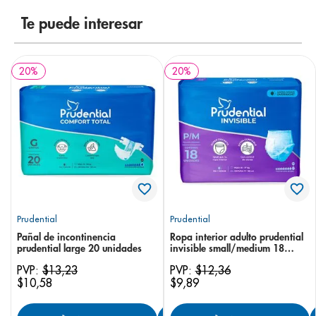
8
.
panolini
Te puede interesar
9
.
pediasure
10
.
desodorante
20
%
20
%
Prudential
Prudential
Pañal de incontinencia
Ropa interior adulto prudential
prudential large 20 unidades
invisible small/medium 18
unidades
PVP:
$
13
,
23
PVP:
$
12
,
36
$
10
,
58
$
9
,
89