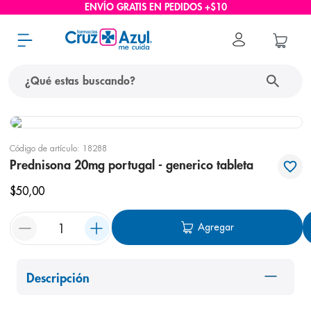
ENVÍO GRATIS EN PEDIDOS +$10
¿Qué estas buscando?
términos más buscados
Código de artículo
:
18288
1
.
protector solar
Prednisona 20mg portugal - generico tableta
2
.
pañales
$
50
,
00
3
.
eucerin
Agregar
4
.
cerave
5
.
nivea
6
.
shampoo
Descripción
7
.
bioderma