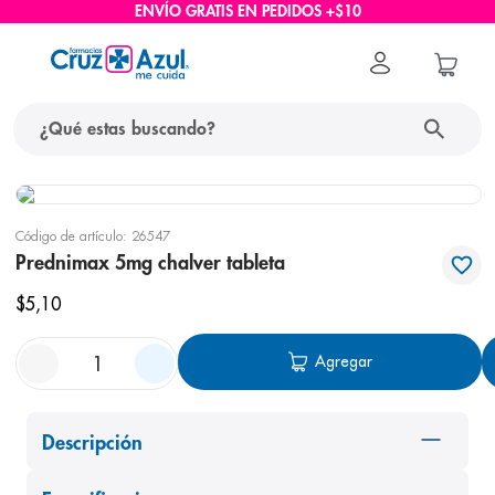
ENVÍO GRATIS EN PEDIDOS +$10
¿Qué estas buscando?
términos más buscados
Código de artículo
:
26547
1
.
protector solar
Prednimax 5mg chalver tableta
2
.
pañales
$
5
,
10
3
.
eucerin
Agregar
4
.
cerave
5
.
nivea
6
.
shampoo
Descripción
7
.
bioderma