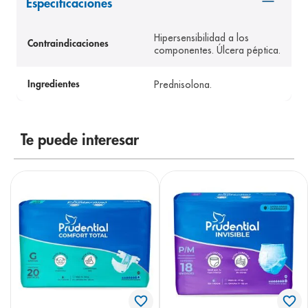
Especificaciones
8
.
panolini
Hipersensibilidad a los
9
.
pediasure
Contraindicaciones
componentes. Úlcera péptica.
10
.
desodorante
Prednisolona.
Ingredientes
Te puede interesar