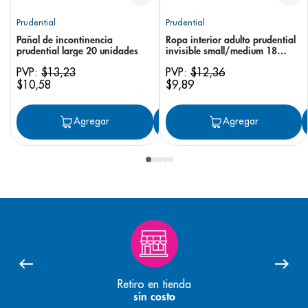
Prudential
Prudential
Pañal de incontinencia
Ropa interior adulto prudential
prudential large 20 unidades
invisible small/medium 18
unidades
PVP:
$
13
,
23
PVP:
$
12
,
36
$
10
,
58
$
9
,
89
Agregar
Agregar
Agregar
Retiro en tienda
sin costo