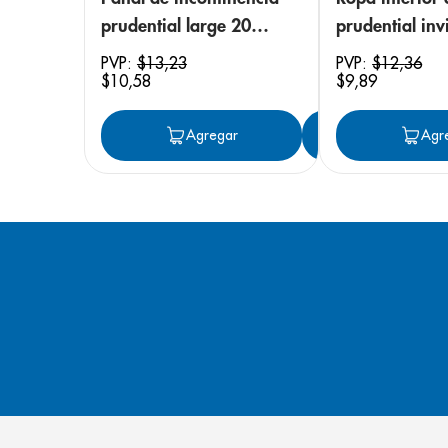
prudential large 20
prudential invi
unidades
small/medium
PVP:
$
13
,
23
PVP:
$
12
,
36
$
10
,
58
$
9
,
89
unidades
Agregar
Agregar
Agr