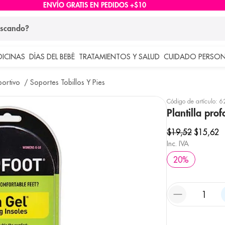
ENVÍO GRATIS EN PEDIDOS +$10
ndo?
DICINAS
DÍAS DEL BEBÉ
TRATAMIENTOS Y SALUD
CUIDADO PERSON
 más buscados
ortivo
Soportes Tobillos Y Pies
lar
Código de artículo
:
6
Plantilla pro
$
19
,
52
$
15
,
62
Inc. IVA
20
%
e