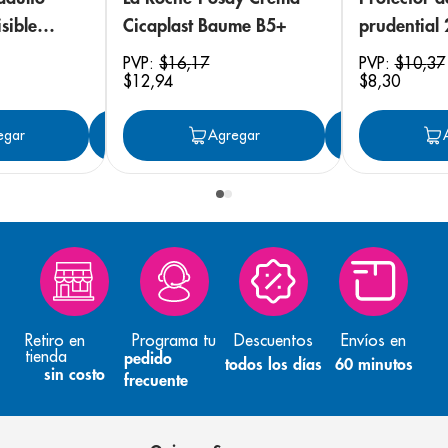
sible
Cicaplast Baume B5+
prudential
 18
PVP:
$
16
,
17
PVP:
$
10
,
37
$
12
,
94
$
8
,
30
egar
Agregar
Agregar
Agreg
Retiro en
Programa tu
Descuentos
Envíos en
tienda
pedido
todos los días
60 minutos
sin costo
frecuente