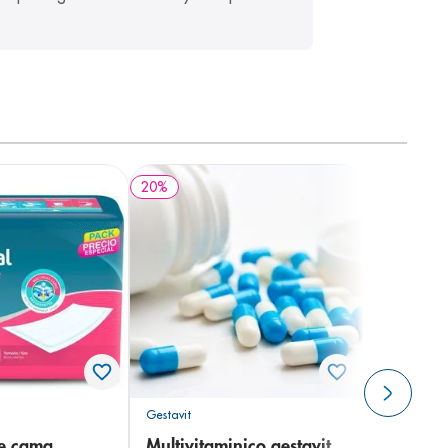
20
%
Gestavit
de cama
Multivitaminico gestavit