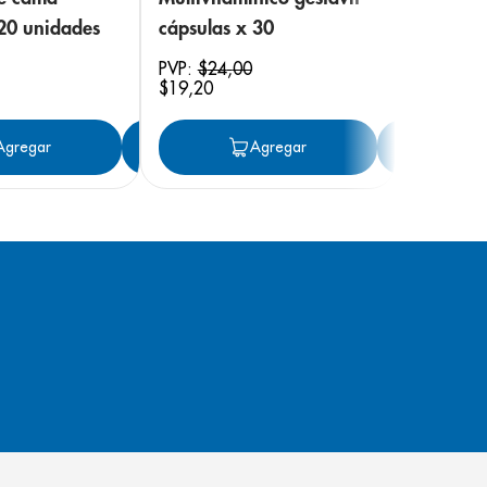
 20 unidades
cápsulas x 30
PVP:
$
24
,
00
$
19
,
20
ar
Agregar
Agregar
Agregar
Ag