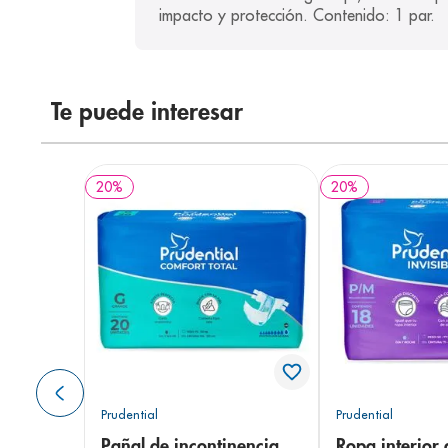
impacto y protección. Contenido: 1 par.
Te puede interesar
20
%
20
%
Prudential
Prudential
Pañal de incontinencia
Ropa interior 