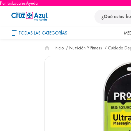
Puntos
Locales
Ayuda
¿Qué estas busca
TODAS LAS CATEGORÍAS
ME
términos
Nutrición Y Fitness
Cuidado Dep
1
.
protector so
2
.
pañales
3
.
eucerin
4
.
cerave
5
.
nivea
6
.
bioderma
7
.
shampoo
8
.
desodorant