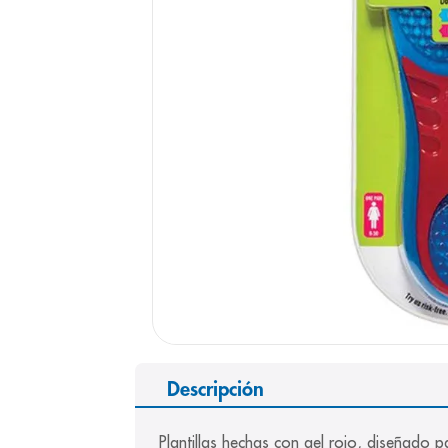
9
.
pediasure
10
.
panolini
Descripción
Plantillas hechas con gel rojo, diseñado p