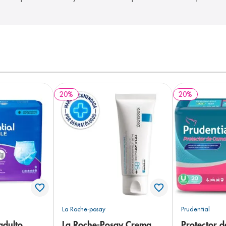
20
%
20
%
La Roche-posay
Prudential
adulto
La Roche-Posay Crema
Protector 