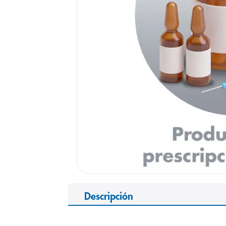
9
.
pediasure
10
.
panolini
Descripción