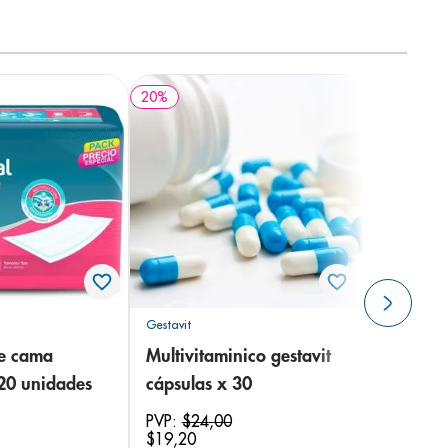
20
%
Gestavit
de cama
Multivitaminico gestavit
 20 unidades
cápsulas x 30
PVP:
$
24
,
00
$
19
,
20