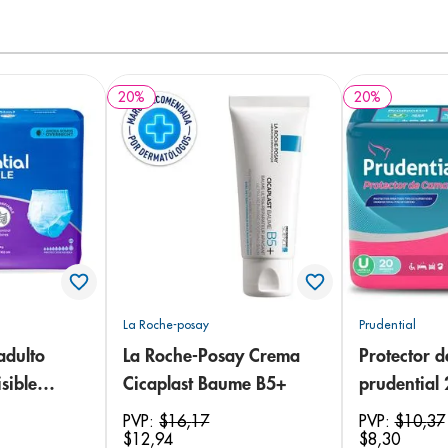
20
%
20
%
La Roche-posay
Prudential
adulto
La Roche-Posay Crema
Protector 
sible
Cicaplast Baume B5+
prudential
 18
PVP:
$
16
,
17
PVP:
$
10
,
37
$
12
,
94
$
8
,
30