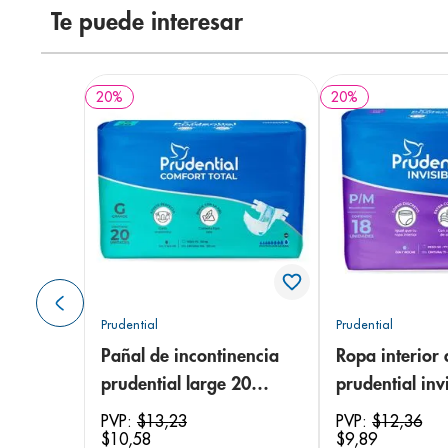
Te puede interesar
20
%
20
%
Prudential
Prudential
Pañal de incontinencia
Ropa interior 
prudential large 20
prudential invi
unidades
small/medium
PVP:
$
13
,
23
PVP:
$
12
,
36
$
10
,
58
$
9
,
89
unidades