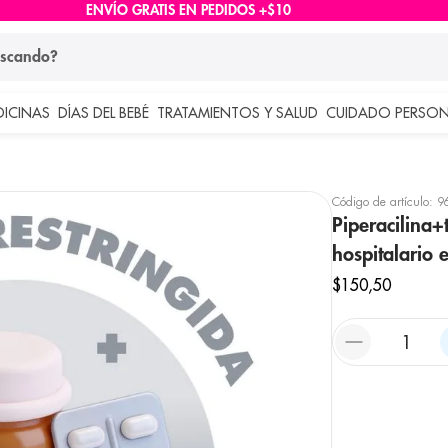
ENVÍO GRATIS EN PEDIDOS +$10
ndo?
DICINAS
DÍAS DEL BEBÉ
TRATAMIENTOS Y SALUD
CUIDADO PERSON
 más buscados
lar
Código de artículo
:
9
Piperacilina+
hospitalario 
$
150
,
50
e