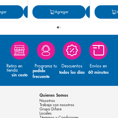
egar
Agregar
Agregar
Agreg
Retiro en
Programa tu
Descuentos
Envíos en
tienda
pedido
todos los días
60 minutos
sin costo
frecuente
Quienes Somos
Nosotros
Trabaja con nosotros
Grupo Difare
Locales
Términos y Condiciones