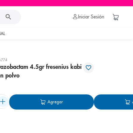
Iniciar Sesión
AL
6774
tazobactam 4.5gr fresenius kabi
en polvo
Agregar