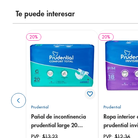
Te puede interesar
20
%
20
%
Prudential
Prudential
Pañal de incontinencia
Ropa interior 
prudential large 20
prudential invi
unidades
small/medium
PVP:
$
13
,
23
PVP:
$
12
,
36