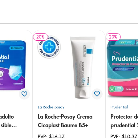
20
%
20
%
La Roche-posay
Prudential
adulto
La Roche-Posay Crema
Protector 
sible
Cicaplast Baume B5+
prudential
 18
PVP:
$
16
,
17
PVP:
$
10
,
37