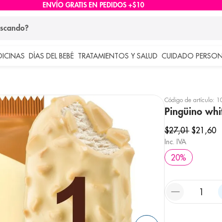
ENVÍO GRATIS EN PEDIDOS +$10
ndo?
DICINAS
DÍAS DEL BEBÉ
TRATAMIENTOS Y SALUD
CUIDADO PERSON
 más buscados
lar
Código de artículo
:
1
Pingüino whi
$
27
,
01
$
21
,
60
Inc. IVA
20
%
e