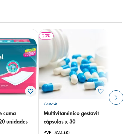
20
%
Gestavit
de cama
Multivitaminico gestavit
 20 unidades
cápsulas x 30
PVP:
$
24
,
00