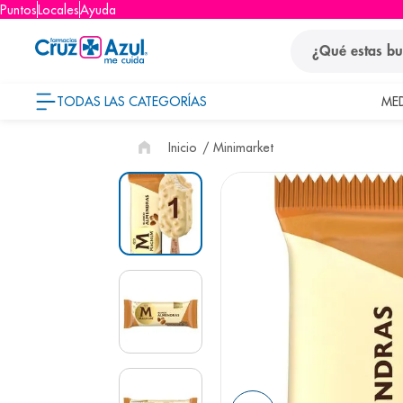
Puntos
Locales
Ayuda
¿Qué estas busca
TODAS LAS CATEGORÍAS
ME
términos
Minimarket
1
.
protector so
2
.
pañales
3
.
eucerin
4
.
cerave
5
.
nivea
6
.
bioderma
7
.
shampoo
8
.
desodorant