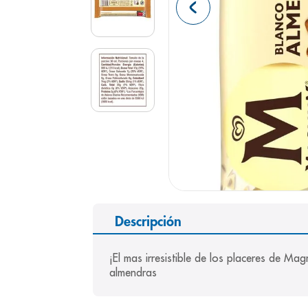
9
.
pediasure
10
.
panolini
Descripción
¡El mas irresistible de los placeres de Ma
almendras