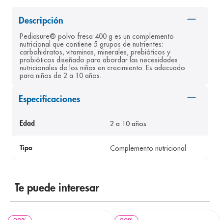
8
.
panolini
Descripción
9
.
pediasure
Pediasure® polvo fresa 400 g es un complemento 
nutricional que contiene 5 grupos de nutrientes: 
10
.
desodorante
carbohidratos, vitaminas, minerales, prebióticos y 
probióticos diseñado para abordar las necesidades 
nutricionales de los niños en crecimiento. Es adecuado 
para niños de 2 a 10 años.
Especificaciones
2 a 10 años
Edad
Complemento nutricional
Tipo
Te puede interesar