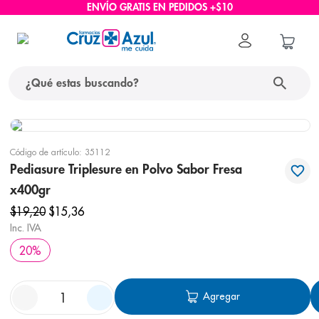
ENVÍO GRATIS EN PEDIDOS +$10
¿Qué estas buscando?
términos más buscados
Código de artículo
:
35112
1
.
protector solar
Pediasure Triplesure en Polvo Sabor Fresa
2
.
pañales
x400gr
3
.
eucerin
$
19
,
20
$
15
,
36
Inc. IVA
4
.
cerave
20
%
5
.
nivea
6
.
shampoo
Agregar
7
.
bioderma