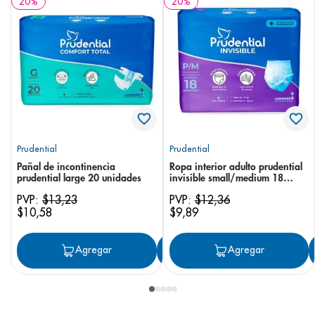
20
%
20
%
Prudential
Prudential
Pañal de incontinencia
Ropa interior adulto prudential
prudential large 20 unidades
invisible small/medium 18
unidades
PVP:
$
13
,
23
PVP:
$
12
,
36
$
10
,
58
$
9
,
89
Agregar
Agregar
Agregar