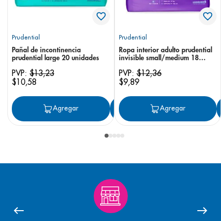
Prudential
Prudential
Pañal de incontinencia
Ropa interior adulto prudential
prudential large 20 unidades
invisible small/medium 18
unidades
PVP:
$
13
,
23
PVP:
$
12
,
36
$
10
,
58
$
9
,
89
Agregar
Agregar
Agregar