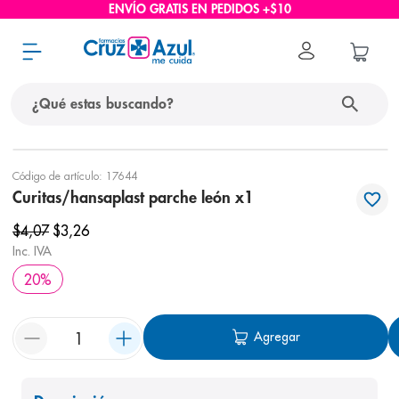
ENVÍO GRATIS EN PEDIDOS +$10
¿Qué estas buscando?
términos más buscados
Código de artículo
:
17644
Curitas/hansaplast parche león x1
1
.
protector solar
$
4
,
07
$
3
,
26
2
.
pañales
Inc. IVA
3
.
eucerin
20
%
4
.
cerave
5
.
nivea
Agregar
6
.
bioderma
7
.
shampoo