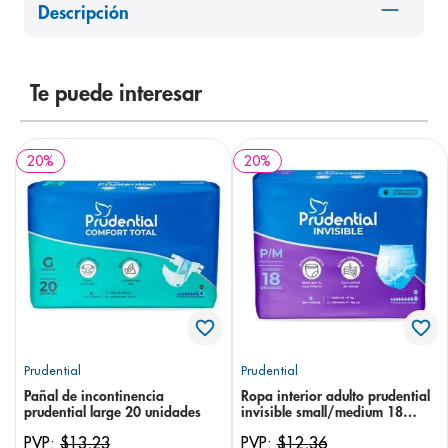
Descripción
8
.
pediasure
9
.
panolini
10
.
Te puede interesar
prueba embarazo
20
%
20
%
Prudential
Prudential
Pañal de incontinencia
Ropa interior adulto prudential
prudential large 20 unidades
invisible small/medium 18
unidades
PVP:
$
13
,
23
PVP:
$
12
,
36