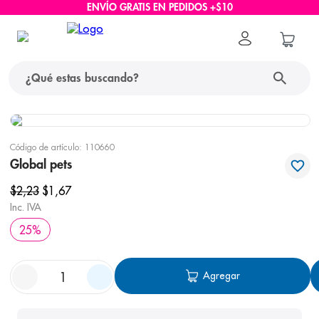
ENVÍO GRATIS EN PEDIDOS +$10
¿Qué estas buscando?
términos más buscados
Código de artículo
:
110660
1
.
protector solar
Global pets
2
.
pañales
$
2
,
23
$
1
,
67
Inc. IVA
3
.
eucerin
25
%
4
.
cerave
5
.
nivea
Agregar
6
.
bioderma
7
.
shampoo