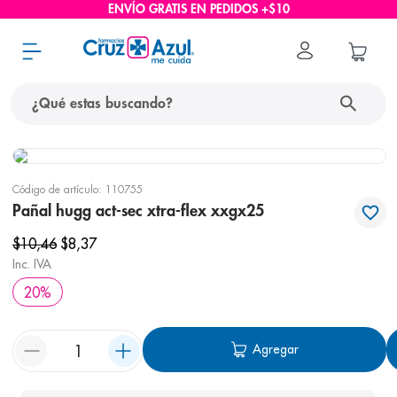
ENVÍO GRATIS EN PEDIDOS +$10
¿Qué estas buscando?
términos más buscados
Código de artículo
:
110755
1
.
protector solar
Pañal hugg act-sec xtra-flex xxgx25
2
.
pañales
$
10
,
46
$
8
,
37
3
.
eucerin
Inc. IVA
20
%
4
.
cerave
5
.
nivea
Agregar
6
.
shampoo
7
.
bioderma