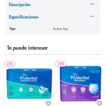
Descripción
8
.
panolini
9
.
pediasure
Especificaciones
10
.
desodorante
Active Sec
Tipo
Te puede interesar
20
%
20
%