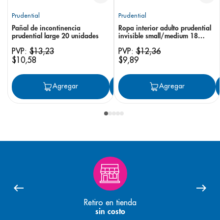
Prudential
Prudential
Pañal de incontinencia
Ropa interior adulto prudential
prudential large 20 unidades
invisible small/medium 18
unidades
PVP:
$
13
,
23
PVP:
$
12
,
36
$
10
,
58
$
9
,
89
Agregar
Agregar
Agregar
Retiro en tienda
sin costo