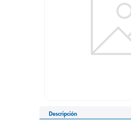
9
.
panolini
10
.
prueba emb
Descripción