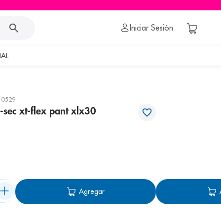
Iniciar Sesión
AL
10529
sec xt-flex pant xlx30
Agregar