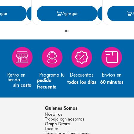
egar
Agregar
Agregar
Agreg
Retiro en
Programa tu
Descuentos
Envíos en
tienda
pedido
todos los días
60 minutos
sin costo
frecuente
Quienes Somos
Nosotros
Trabaja con nosotros
Grupo Difare
Locales
Términos y Condiciones