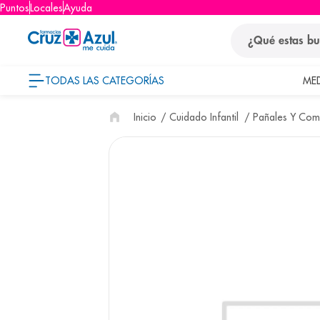
Puntos
Locales
Ayuda
¿Qué estas busca
TODAS LAS CATEGORÍAS
ME
términos
Cuidado Infantil
Pañales Y Com
1
.
protector so
2
.
pañales
3
.
eucerin
4
.
cerave
5
.
nivea
6
.
bioderma
7
.
shampoo
8
.
pediasure