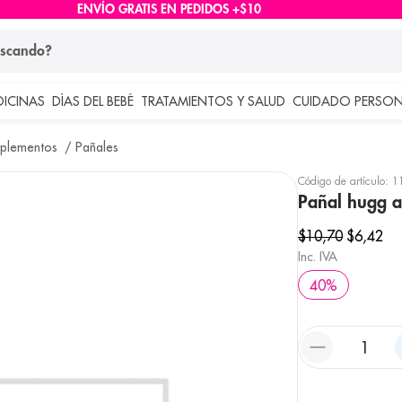
ENVÍO GRATIS EN PEDIDOS +$10
ndo?
DICINAS
DÍAS DEL BEBÉ
TRATAMIENTOS Y SALUD
CUIDADO PERSON
 más buscados
plementos
Pañales
lar
Código de artículo
:
1
Pañal hugg a-
$
10
,
70
$
6
,
42
Inc. IVA
40
%