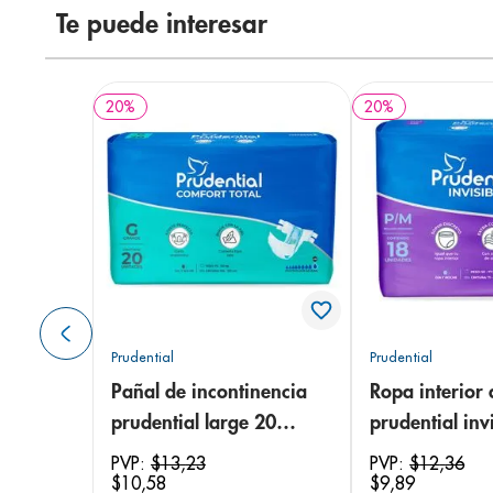
Te puede interesar
20
%
20
%
Prudential
Prudential
Pañal de incontinencia
Ropa interior 
prudential large 20
prudential invi
unidades
small/medium
PVP:
$
13
,
23
PVP:
$
12
,
36
$
10
,
58
$
9
,
89
unidades