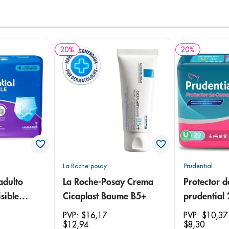
20
%
20
%
La Roche-posay
Prudential
adulto
La Roche-Posay Crema
Protector 
sible
Cicaplast Baume B5+
prudential
 18
PVP:
$
16
,
17
PVP:
$
10
,
37
$
12
,
94
$
8
,
30