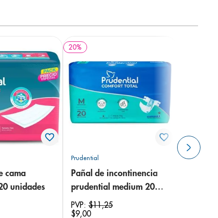
20
%
Prudential
de cama
Pañal de incontinencia
 20 unidades
prudential medium 20
unidades
PVP:
$
11
,
25
$
9
,
00