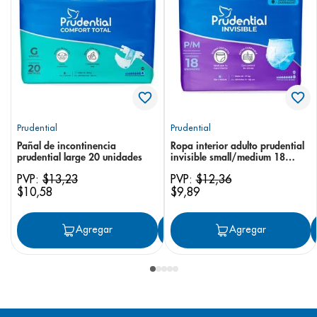
Prudential
Prudential
Pañal de incontinencia
Ropa interior adulto prudential
prudential large 20 unidades
invisible small/medium 18
unidades
PVP:
$
13
,
23
PVP:
$
12
,
36
$
10
,
58
$
9
,
89
Agregar
Agregar
Agregar