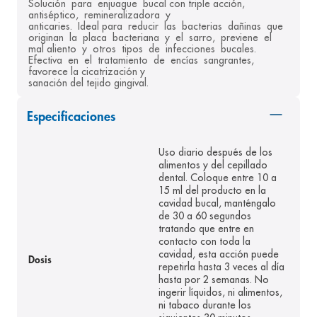
Solución  para  enjuague  bucal con triple acción,  
antiséptico,  remineralizadora  y 

8
.
pediasure
anticaries.  Ideal para  reducir  las  bacterias  dañinas  que  
originan  la  placa  bacteriana  y  el  sarro,  previene  el  
9
.
panolini
mal aliento  y  otros  tipos  de  infecciones  bucales.  
Efectiva  en  el  tratamiento  de  encías  sangrantes, 
10
.
prueba embarazo
favorece la cicatrización y 

sanación del tejido gingival.
Especificaciones
Uso diario después de los
alimentos y del cepillado
dental. Coloque entre 10 a
15 ml del producto en la
cavidad bucal, manténgalo
de 30 a 60 segundos
tratando que entre en
contacto con toda la
cavidad, esta acción puede
Dosis
repetirla hasta 3 veces al día
hasta por 2 semanas. No
ingerir líquidos, ni alimentos,
ni tabaco durante los