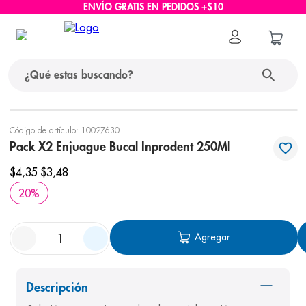
ENVÍO GRATIS EN PEDIDOS +$10
¿Qué estas buscando?
términos más buscados
Código de artículo
:
10027630
Pack X2 Enjuague Bucal Inprodent 250Ml
1
.
protector solar
$
4
,
35
$
3
,
48
2
.
pañales
20
%
3
.
eucerin
4
.
cerave
Agregar
5
.
nivea
6
.
shampoo
Descripción
7
.
bioderma