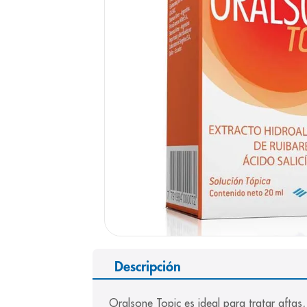
9
.
panolini
10
.
prueba emb
Descripción
Oralsone Topic es ideal para tratar aftas