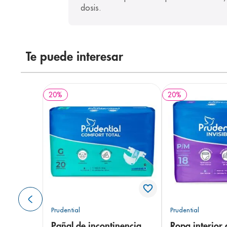
dosis.
Te puede interesar
20
%
20
%
Prudential
Prudential
Pañal de incontinencia
Ropa interior 