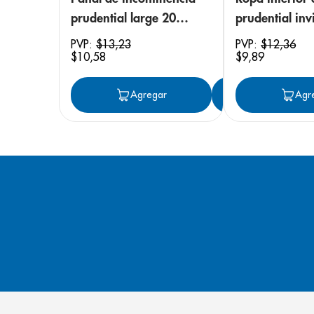
prudential large 20
prudential invi
unidades
small/medium
PVP:
$
13
,
23
PVP:
$
12
,
36
$
10
,
58
$
9
,
89
unidades
Agregar
Agregar
Agr