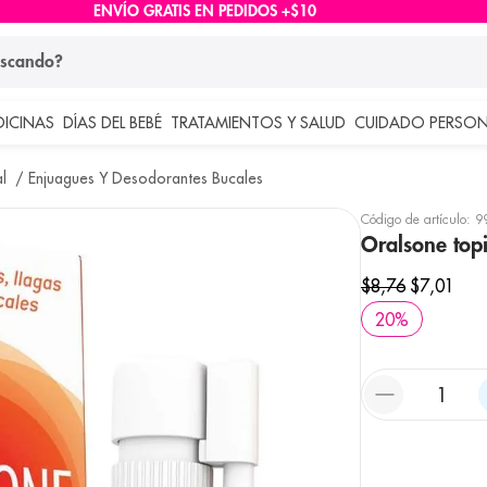
ENVÍO GRATIS EN PEDIDOS +$10
ndo?
DICINAS
DÍAS DEL BEBÉ
TRATAMIENTOS Y SALUD
CUIDADO PERSON
 más buscados
l
Enjuagues Y Desodorantes Bucales
lar
Código de artículo
:
9
Oralsone topi
$
8
,
76
$
7
,
01
20
%