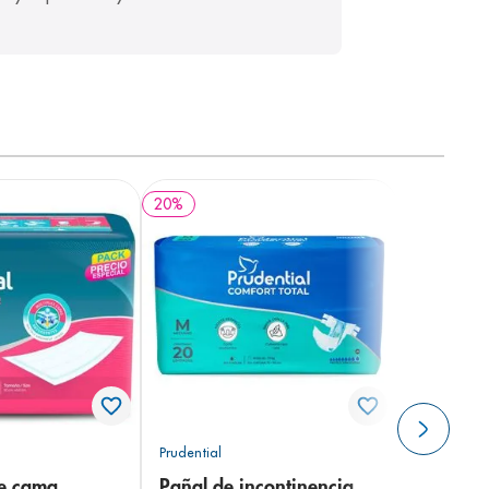
20
%
Prudential
de cama
Pañal de incontinencia