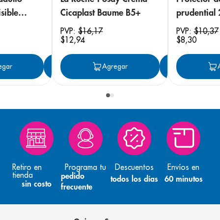
sible
Cicaplast Baume B5+
prudential
 18
PVP:
$
16
,
17
PVP:
$
10
,
37
$
12
,
94
$
8
,
30
egar
Agregar
Agregar
Agreg
Retiro en
Programa tu
Descuentos
Envíos en
tienda
pedido
todos los días
60 minutos
sin costo
frecuente