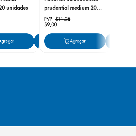
 20 unidades
prudential medium 20
unidades
PVP:
$
11
,
25
$
9
,
00
ar
Agregar
Agregar
Agregar
Ag