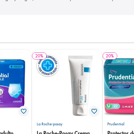
20
%
20
%
La Roche-posay
Prudential
adulto
La Roche-Posay Crema
Protector 