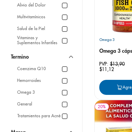
9
.
panolini
Alivio del Dolor
10
.
prueba emb
Multivitamínicos
Salud de la Piel
Vitaminas y
Omega 3
Suplementos Infantiles
Omega 3 cáps
PVP:
$
13
,
90
Coenzima Q10
$
11
,
12
Hemorroides
Agre
Omega 3
General
20
%
Tratamientos para Acné