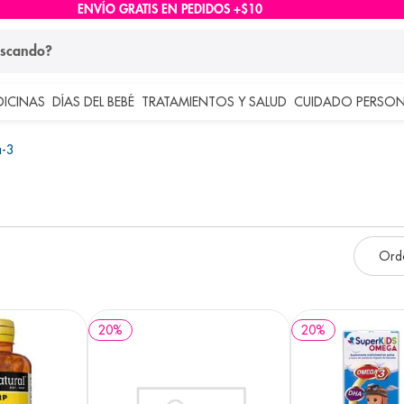
ENVÍO GRATIS EN PEDIDOS +$10
ndo?
DICINAS
DÍAS DEL BEBÉ
TRATAMIENTOS Y SALUD
CUIDADO PERSON
 más buscados
-3
lar
20
%
20
%