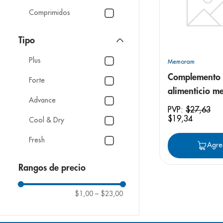
Comprimidos
Tipo
Plus
Memoram
Complemento
Forte
alimenticio 
Advance
gelatina masti
PVP:
$
27
,
63
$
19
,
34
Cool & Dry
Fresh
Agre
Gotas
Rangos de precio
Omegas
$1,00
–
$23,00
Plus Omega
Q10