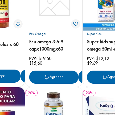
arazo
Ecu Omega
Super Kids
Ecu omega 3-6-9
Super kids su
ulas x 60
capx1000mgx60
omega 50ml +
PVP:
$
19
,
50
PVP:
$
12
,
12
$
15
,
60
$
9
,
69
gar
Agregar
Agregar
Agregar
Agre
20
%
20
%