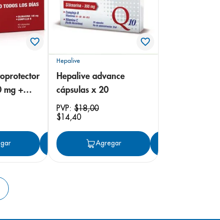
Hepalive
oprotector
Hepalive advance
0 mg +
cápsulas x 20
40
PVP:
$
18
,
00
$
14
,
40
gar
Agregar
Agregar
Agregar