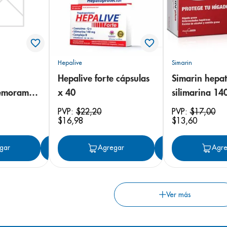
Hepalive
Simarin
Hepalive forte cápsulas
Simarin hepat
memoram
x 40
silimarina 14
cable x 27
complejo b x 
PVP:
$
22
,
20
PVP:
$
17
,
00
$
16
,
98
$
13
,
60
gar
Agregar
Agregar
Agregar
Agre