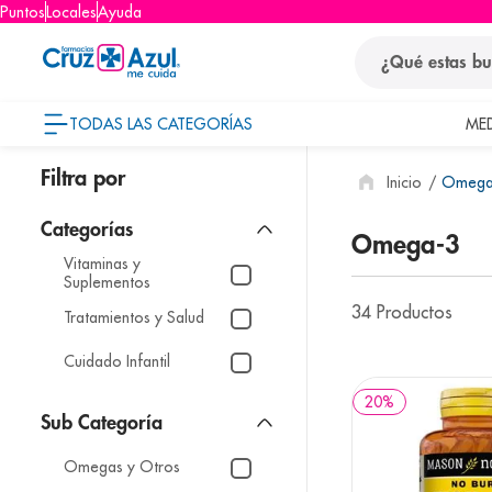
Puntos
Locales
Ayuda
¿Qué estas busca
TODAS LAS CATEGORÍAS
ME
términos
Omega
1
.
protector so
2
.
pañales
Omega-3
Vitaminas y
3
.
eucerin
Suplementos
4
.
cerave
34
Productos
Tratamientos y Salud
5
.
nivea
Cuidado Infantil
6
.
shampoo
20
%
7
.
bioderma
8
.
pediasure
Omegas y Otros