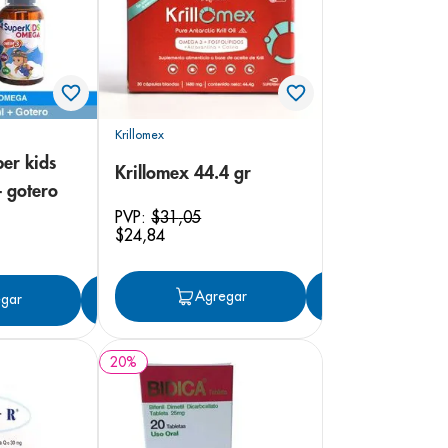
Krillomex
per kids
Krillomex 44.4 gr
 gotero
PVP:
$
31
,
05
$
24
,
84
Agregar
Agregar
gar
Agregar
20
%