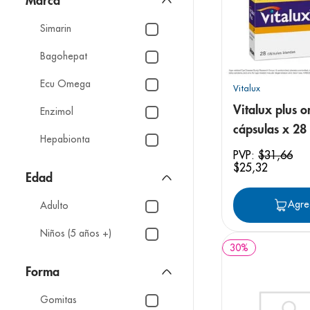
Marca
Simarin
Bagohepat
Ecu Omega
Vitalux
Vitalux plus 
Enzimol
cápsulas x 28
Hepabionta
PVP:
$
31
,
66
Hepalive
$
25
,
32
Edad
Prime Health
Agre
Adulto
Bidica
Niños (5 años +)
30
%
Byphasse
Forma
Gelcavit
Gomitas
Mostrar 16 más