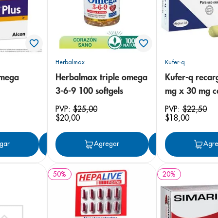
Herbalmax
Kufer-q
omega
Herbalmax triple omega
Kufer-q reca
3-6-9 100 softgels
mg x 30 mg c
30
PVP:
$
25
,
00
PVP:
$
22
,
50
$
20
,
00
$
18
,
00
gar
Agregar
Agregar
Agregar
Agre
50
%
20
%