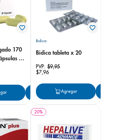
Bidica
rgado 170
Bidica tableta x 20
ápsulas x
PVP:
$
9
,
95
$
7
,
96
Agregar
Agregar
gar
Agregar
20
%