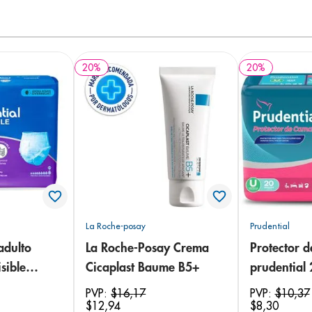
20
%
20
%
La Roche-posay
Prudential
adulto
La Roche-Posay Crema
Protector 
sible
Cicaplast Baume B5+
prudential
 18
PVP:
$
16
,
17
PVP:
$
10
,
37
$
12
,
94
$
8
,
30