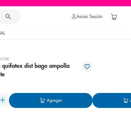
Iniciar Sesión
AL
01396
quifatex dist bago ampolla
te
Agregar