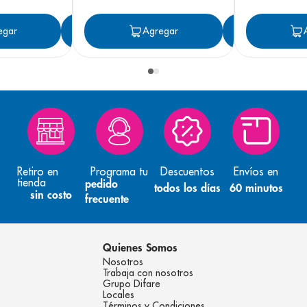
egar
Agregar
Agregar
Agreg
Retiro en
Programa tu
Descuentos
Envíos en
tienda
pedido
todos los días
60 minutos
sin costo
frecuente
Quienes Somos
Nosotros
Trabaja con nosotros
Grupo Difare
Locales
Términos y Condiciones