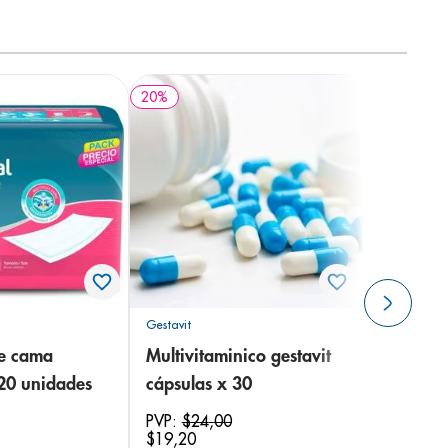
20
%
Gestavit
de cama
Multivitaminico gestavit
 20 unidades
cápsulas x 30
PVP:
$
24
,
00
$
19
,
20