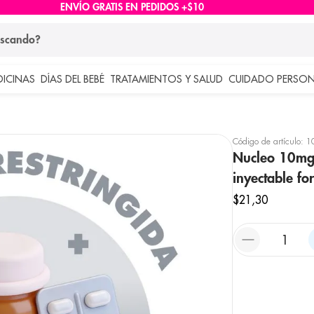
ENVÍO GRATIS EN PEDIDOS +$10
ndo?
DICINAS
DÍAS DEL BEBÉ
TRATAMIENTOS Y SALUD
CUIDADO PERSON
 más buscados
lar
Código de artículo
:
1
Nucleo 10mg 
inyectable for
$
21
,
30
e