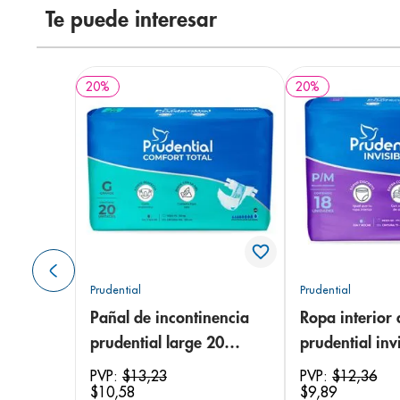
Te puede interesar
20
%
20
%
Prudential
Prudential
Pañal de incontinencia
Ropa interior 
prudential large 20
prudential invi
unidades
small/medium
PVP:
$
13
,
23
PVP:
$
12
,
36
$
10
,
58
$
9
,
89
unidades