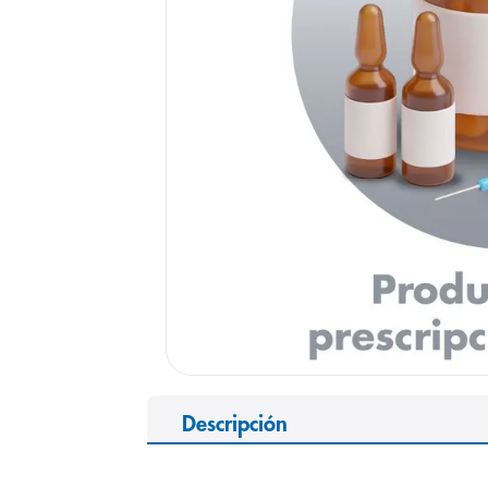
9
.
pediasure
10
.
panolini
Descripción