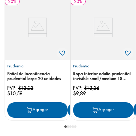
20
%
20
%
Prudential
Prudential
Pañal de incontinencia
Ropa interior adulto prudential
prudential large 20 unidades
invisible small/medium 18
unidades
PVP:
$
13
,
23
PVP:
$
12
,
36
$
10
,
58
$
9
,
89
Agregar
Agregar
Agregar