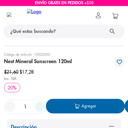
ENVÍO GRATIS EN PEDIDOS +$10
¿Qué estas buscando?
términos más buscados
Código de artículo
:
10025500
Nest Mineral Sunscreen 120ml
1
.
protector solar
$
21
,
60
$
17
,
28
2
.
pañales
Inc. IVA
3
.
eucerin
20
%
4
.
cerave
5
.
nivea
Agregar
6
.
shampoo
7
.
bioderma
Descripción