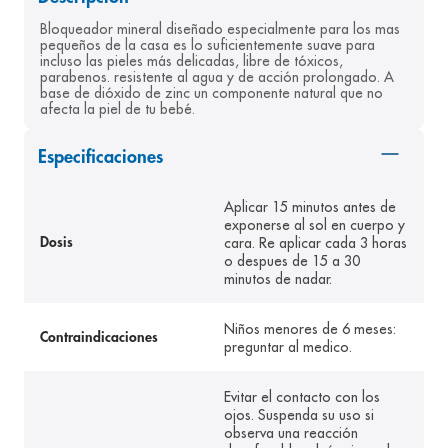
8
.
panolini
Bloqueador mineral diseñado especialmente para los mas 
pequeños de la casa es lo suficientemente suave para 
9
.
pediasure
incluso las pieles más delicadas, libre de tóxicos, 
parabenos. resistente al agua y de acción prolongado. A 
10
.
prueba embarazo
base de dióxido de zinc un componente natural que no 
afecta la piel de tu bebé.
Especificaciones
Aplicar 15 minutos antes de
exponerse al sol en cuerpo y
cara. Re aplicar cada 3 horas
Dosis
o despues de 15 a 30
minutos de nadar.
Niños menores de 6 meses:
Contraindicaciones
preguntar al medico.
Evitar el contacto con los
ojos. Suspenda su uso si
observa una reacción